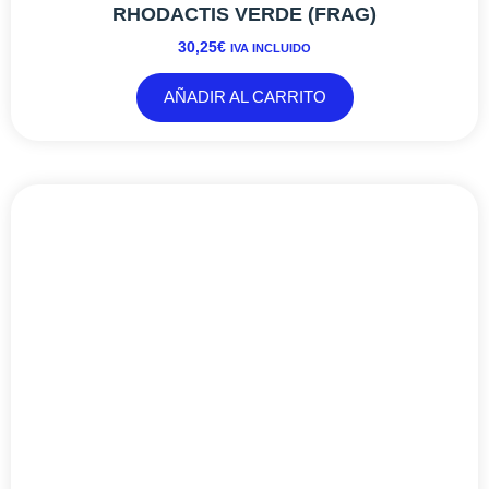
RHODACTIS VERDE (FRAG)
30,25
€
IVA INCLUIDO
AÑADIR AL CARRITO
RANGO
Este
DE
producto
PRECIOS:
tiene
DESDE
múltiples
24,20€
variantes.
HASTA
Las
42,35€
opciones
se
pueden
elegir
en
la
página