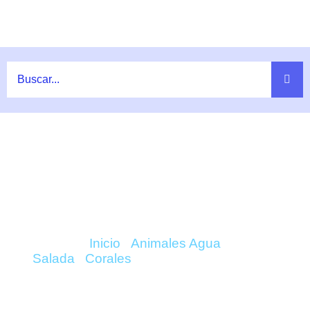
Ir
al
contenido
COMPRAR EUPHYLLIA HELLFIRE
TORCH ONLINE
Inicio
/
Animales Agua
Salada
/
Corales
/ Euphyllia Hellfire Torch