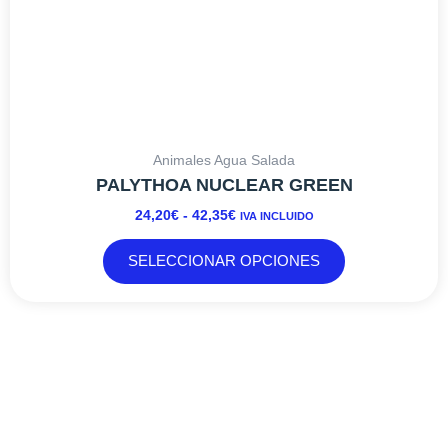
de
producto
Animales Agua Salada
PALYTHOA NUCLEAR GREEN
24,20
€
-
42,35
€
IVA INCLUIDO
SELECCIONAR OPCIONES