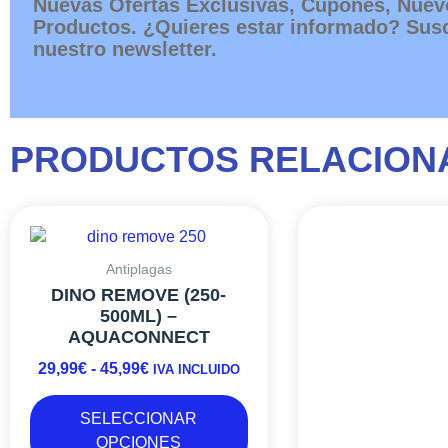
Nuevas Ofertas Exclusivas, Cupones, Nuev
Productos. ¿Quieres estar informado? Susc
nuestro newsletter.
PRODUCTOS RELACION
Este
RANGO
R
producto
DE
D
tiene
PRECIOS:
P
Antiplagas
Bacteri
múltiples
DESDE
D
DINO REMOVE (250-
SPECIAL BLE
variantes.
29,99€
1
500ML) –
473ML) – MIC
Las
AQUACONNECT
HASTA
H
15,99
€
-
22,49
€
opciones
I
45,99€
2
29,99
€
-
45,99
€
se
IVA INCLUIDO
pueden
SELECCI
elegir
SELECCIONAR
OPCION
en
OPCIONES