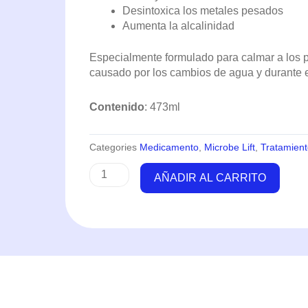
Desintoxica los metales pesados
Aumenta la alcalinidad
Especialmente formulado para calmar a los pe
causado por los cambios de agua y durante e
Contenido
: 473ml
Categories
Medicamento
,
Microbe Lift
,
Tratamien
Fish
AÑADIR AL CARRITO
Protector
473ml
-
Microbe
lift
cantidad