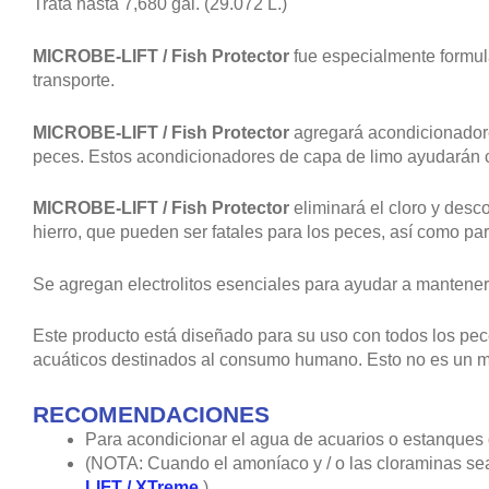
Trata hasta 7,680 gal. (29.072 L.)
MICROBE-LIFT / Fish Protector
fue especialmente formula
transporte.
MICROBE-LIFT / Fish Protector
agregará acondicionadores
peces. Estos acondicionadores de capa de limo ayudarán co
MICROBE-LIFT / Fish Protector
eliminará el cloro y desc
hierro, que pueden ser fatales para los peces, así como par
Se agregan electrolitos esenciales para ayudar a mantener e
Este producto está diseñado para su uso con todos los pe
acuáticos destinados al consumo humano. Esto no es un m
RECOMENDACIONES
Para acondicionar el agua de acuarios o estanques
(NOTA: Cuando el amoníaco y / o las cloraminas sea
LIFT / XTreme
).