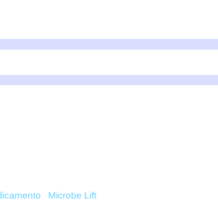
esorios
Peces y Corales
Ayuda F.A.Q.
Contacto
TECTOR 473ML – MICR
ONLINE
icamento
/
Microbe Lift
/ Fish Protector 473ml – Micro