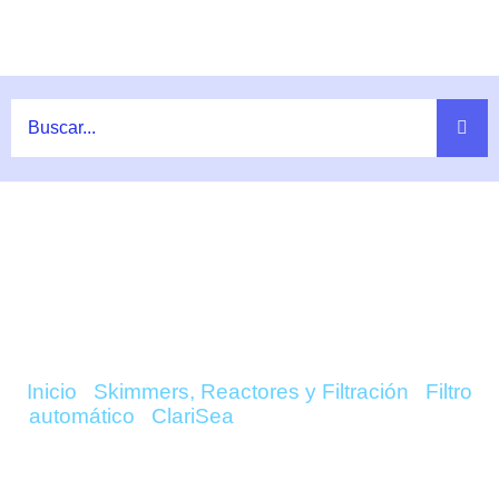
Ir
al
contenido
COMPRAR FLEECE FILTER SK
(3000-5000) – CLARISEA ONLINE
Inicio
/
Skimmers, Reactores y Filtración
/
Filtro
automático
/
ClariSea
/ Fleece Filter SK (3000-
5000) – ClariSea