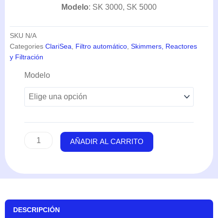
Modelo
: SK 3000, SK 5000
SKU
N/A
Categories
ClariSea
,
Filtro automático
,
Skimmers, Reactores
y Filtración
Fleece
Modelo
Filter
SK
(3000-
5000)
-
ClariSea
AÑADIR AL CARRITO
cantidad
DESCRIPCIÓN