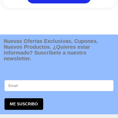
elegir
en
la
página
de
producto
Nuevas Ofertas Exclusivas, Cupones,
Nuevos Productos. ¿Quieres estar
informado? Suscribete a nuestro
newsletter.
ME SUSCRIBO