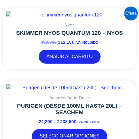
EL
EL
¡Oferta!
PRECIO
PRECIO
ORIGINAL
ACTUAL
Nyos
ERA:
ES:
SKIMMER NYOS QUANTUM 120 – NYOS
399,98€.
312,18€.
399,98
€
312,18
€
IVA INCLUIDO
AÑADIR AL CARRITO
RANGO
Este
DE
producto
PRECIOS:
tiene
Acuarios Agua Dulce
DESDE
múltiples
PURIGEN (DESDE 100ML HASTA 20L) –
24,20€
variantes.
SEACHEM
HASTA
Las
24,20
€
-
2.238,50
€
IVA INCLUIDO
2.238,50€
opciones
se
SELECCIONAR OPCIONES
pueden