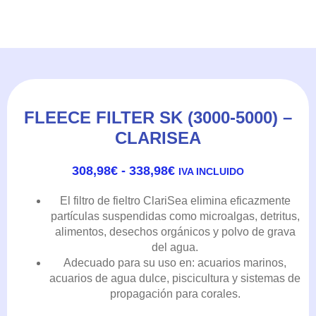
FLEECE FILTER SK (3000-5000) –
CLARISEA
RANGO
308,98
€
-
338,98
€
IVA INCLUIDO
DE
PRECIOS:
El filtro de fieltro ClariSea elimina eficazmente
DESDE
partículas suspendidas como microalgas, detritus,
308,98€
alimentos, desechos orgánicos y polvo de grava
HASTA
del agua.
338,98€
Adecuado para su uso en: acuarios marinos,
acuarios de agua dulce, piscicultura y sistemas de
propagación para corales.