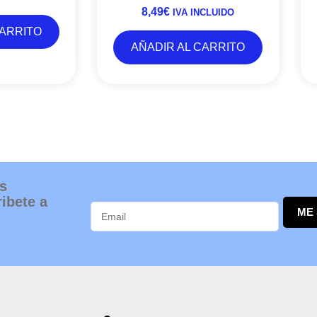
8,49
€
IVA INCLUIDO
CARRITO
AÑADIR AL CARRITO
s
ibete a
ME