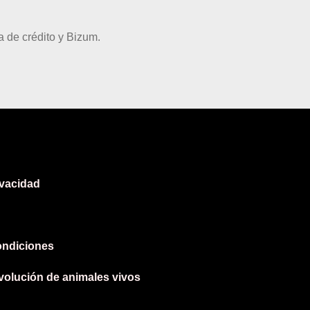
 de crédito y Bizum.
ivacidad
ondiciones
evolución de animales vivos