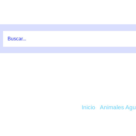
Ir
al
contenido
COMPRAR FROMIA
Inicio
/
Animales Agu