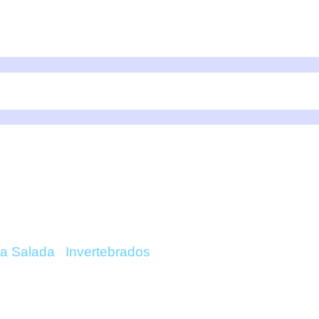
 ÌNDICA (ESTRELLA) 
a Salada
/
Invertebrados
/ Fromia Ìndica (Estrella)