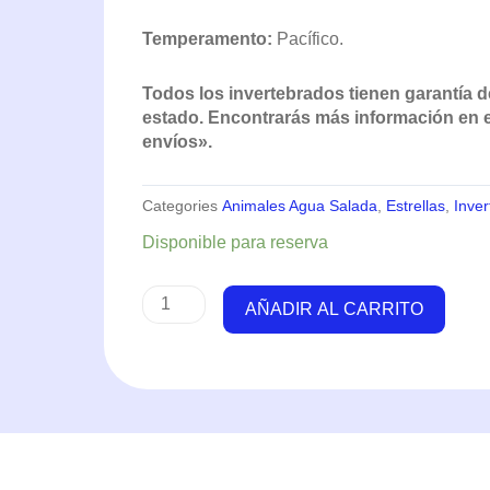
Temperamento:
Pacífico.
Todos los invertebrados tienen garantía d
estado. Encontrarás más información en el
envíos».
Categories
Animales Agua Salada
,
Estrellas
,
Inve
Fromia
Disponible para reserva
Ìndica
(Estrella)
AÑADIR AL CARRITO
cantidad