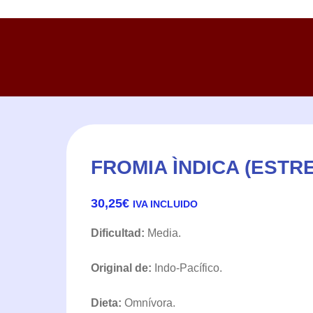
FROMIA ÌNDICA (ESTR
30,25
€
IVA INCLUIDO
Dificultad:
Media.
Original de:
Indo-Pacífico.
Dieta:
Omnívora.