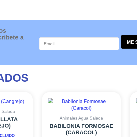
os
ribete a
ME 
ADOS
 Salada
Animales Agua Salada
ELLATA
EJO)
BABILONIA FORMOSAE
(CARACOL)
NCLUIDO