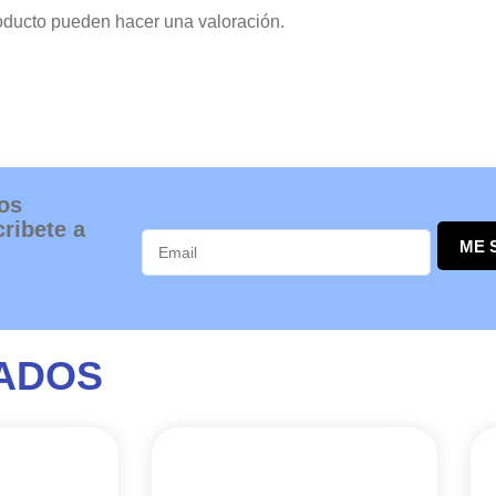
oducto pueden hacer una valoración.
os
ribete a
ME 
ADOS
Este
Este
RANGO
RANGO
producto
producto
DE
DE
tiene
tiene
PRECIOS:
PRECIOS: