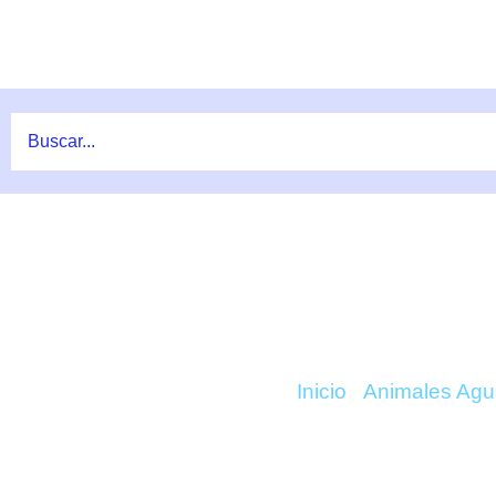
Ir
al
contenido
COMPRAR GONIOPORA
Inicio
/
Animales Agu