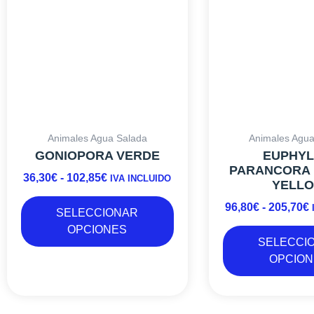
múltiples
DESDE
variantes.
36,30€
9
Las
HASTA
opciones
102,85€
se
pueden
elegir
en
la
Animales Agua Salada
Animales Agua
página
GONIOPORA VERDE
EUPHYL
de
PARANCORA
36,30
€
-
102,85
€
producto
IVA INCLUIDO
YELL
96,80
€
-
205,70
€
SELECCIONAR
OPCIONES
SELECCI
OPCION