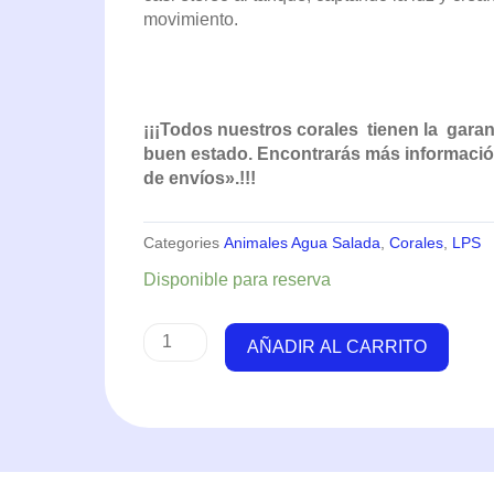
movimiento.
¡¡¡Todos nuestros corales tienen la garant
buen estado. Encontrarás más información
de envíos».!!!
Categories
Animales Agua Salada
,
Corales
,
LPS
Goniopora
Disponible para reserva
Glitter
Face
AÑADIR AL CARRITO
(Frag)
cantidad