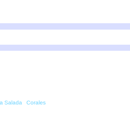
 GLITTER FACE (FRA
a Salada
/
Corales
/ Goniopora Glitter Face (Frag)