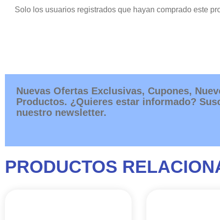
Solo los usuarios registrados que hayan comprado este pr
Nuevas Ofertas Exclusivas, Cupones, Nuev
Productos. ¿Quieres estar informado? Susc
nuestro newsletter.
PRODUCTOS RELACION
Este
RANGO
producto
DE
tiene
PRECIOS: