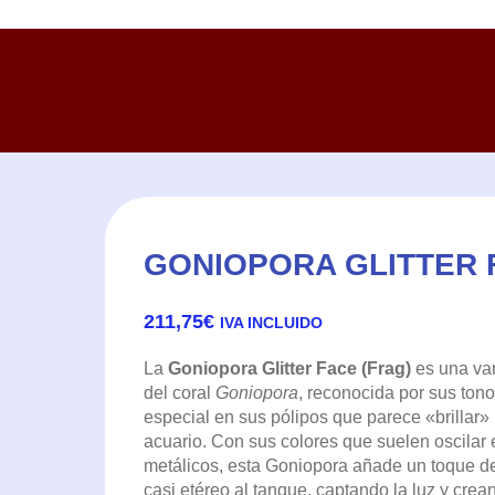
GONIOPORA GLITTER 
211,75
€
IVA INCLUIDO
La
Goniopora Glitter Face (Frag)
es una var
del coral
Goniopora
, reconocida por sus tonos
especial en sus pólipos que parece «brillar» 
acuario. Con sus colores que suelen oscilar 
metálicos, esta Goniopora añade un toque de 
casi etéreo al tanque, captando la luz y crea