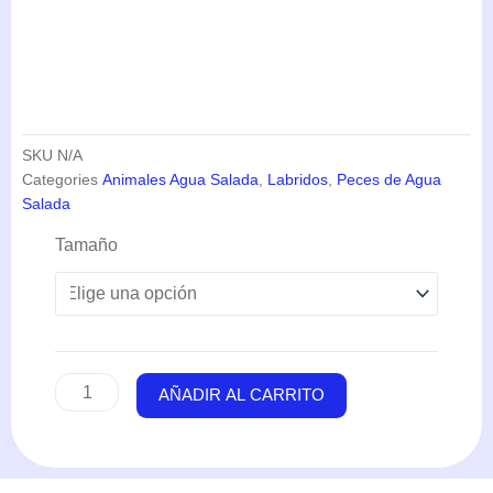
SKU
N/A
Categories
Animales Agua Salada
,
Labridos
,
Peces de Agua
Salada
Halichoeres
Tamaño
Chrysus
(Yellow
Coris)
cantidad
AÑADIR AL CARRITO