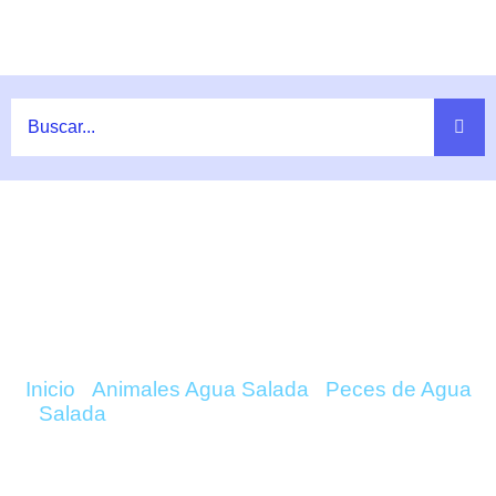
Ir
al
contenido
COMPRAR HALICHOERES CHRYSUS
(YELLOW CORIS) ONLINE
Inicio
/
Animales Agua Salada
/
Peces de Agua
Salada
/ Halichoeres Chrysus (Yellow Coris)