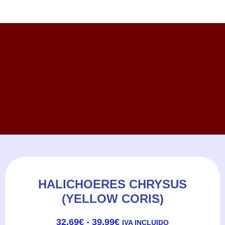
HALICHOERES CHRYSUS
(YELLOW CORIS)
RANGO
32,69
€
-
39,99
€
IVA INCLUIDO