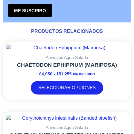
ME SUSCRIBO
PRODUCTOS RELACIONADOS
RANGO
Este
DE
producto
PRECIOS:
tiene
Animales Agua Salada
DESDE
múltiples
CHAETODON EPHIPPIUM (MARIPOSA)
64,95€
variantes.
64,95
€
-
151,25
€
IVA INCLUIDO
HASTA
Las
151,25€
opciones
SELECCIONAR OPCIONES
se
pueden
elegir
en
RANGO
Este
la
DE
producto
página
PRECIOS:
tiene
Animales Agua Salada
de
DESDE