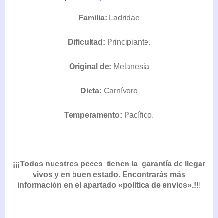
DE
PRECIOS:
Familia:
Ladridae
DESDE
32,69€
Dificultad:
Principiante.
HASTA
39,99€
Original de:
Melanesia
Dieta:
Carnívoro
Temperamento:
Pacífico.
¡¡¡Todos nuestros peces tienen la garantía de llegar
vivos y en buen estado. Encontrarás más
información en el apartado «política de envíos».!!!