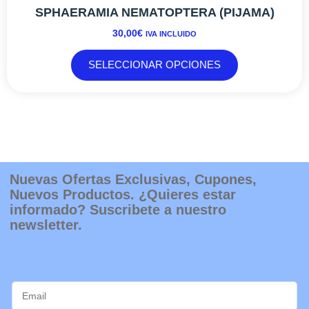
múltiples
SPHAERAMIA NEMATOPTERA (PIJAMA)
variantes.
30,00
€
IVA INCLUIDO
Las
opciones
SELECCIONAR OPCIONES
se
pueden
elegir
en
la
página
de
producto
Nuevas Ofertas Exclusivas, Cupones,
Nuevos Productos. ¿Quieres estar
informado? Suscribete a nuestro
newsletter.