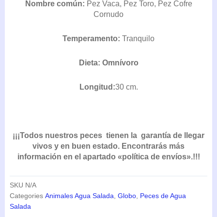
LACTORIA CORNUTA (VACA)
RANGO
51,99
€
-
84,70
€
IVA INCLUIDO
DE
PRECIOS:
Nombre común:
Pez Vaca, Pez Toro, Pez Cofre
DESDE
Cornudo
51,99€