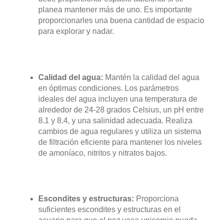
En cuanto a su tamaño, el Lactoria cornuta puede
alcanzar hasta 50 centímetros de longitud. Aunque es
un pez pacífico por naturaleza, puede volverse
agresivo si se siente amenazado o si se mantiene en
un espacio demasiado pequeño. Por lo tanto, se
recomienda proporcionarles un acuario espacioso con
muchos escondites y áreas para explorar.
AQUÍ TIENES ALGUNAS PAUTAS
GENERALES PARA SU CUIDADO:
Acuario espacioso:
El Lactoria cornuta
necesita un acuario lo suficientemente grande
para que pueda nadar y moverse
cómodamente. Se recomienda un tanque de al
menos 300 litros para un solo ejemplar, y se
debe proporcionar espacio adicional si se
planea mantener más de uno. Es importante
proporcionarles una buena cantidad de espacio