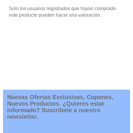
Manipulación y seguridad:
Evita manipular el
pez vaca unicornio, ya que pueden estresarse y
lastimarse fácilmente. Además, ten cuidado con
los bordes afilados del cuerno y las espinas
dorsales, ya que pueden causar heridas si se
manejan de manera incorrecta.
Descubre toda nuestra gama de Peces Globo
Tamaño
S, M, L
No hay valoraciones aún.
Solo los usuarios registrados que hayan comprado