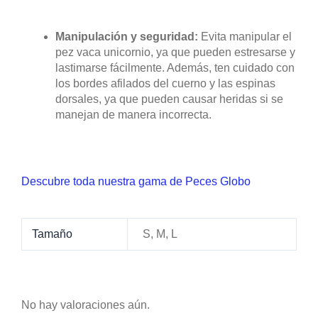
compatibilidad con otros habitantes del acuario.
El pez vaca unicornio puede ser territorial y
agresivo hacia otros peces con una estructura
corporal similar. Es recomendable mantenerlo
en un acuario con especies pacíficas y de
tamaño similar.
Supervisión y atención:
Observa
regularmente a tu Lactoria cornuta para detectar
cualquier signo de enfermedad o estrés. Presta
atención a cambios en su apetito,
comportamiento o apariencia. Si notas algún
problema, es recomendable buscar la ayuda de
un experto en acuarismo o un veterinario
especializado en peces.