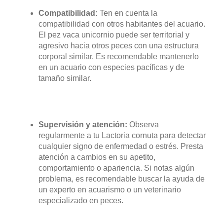
cuevas y corales vivos para crear un entorno
enriquecido y similar a su hábitat natural.
Asegúrate de que estas estructuras estén bien
adheridas para evitar que se vuelquen.
ALIMENTACIÓN:
El Lactoria cornuta es principalmente herbívoro
y se alimenta de algas y pequeños
invertebrados. Proporciona una dieta variada
que incluya algas marinas, vegetales frescos y
alimentos congelados o enriquecidos. También
puedes ofrecer alimentos como esponjas
marinas y pequeños crustáceos para
enriquecer su dieta.
Compatibilidad:
Ten en cuenta la