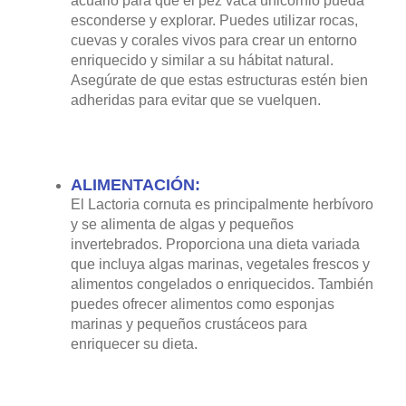
para explorar y nadar.
Calidad del agua:
Mantén la calidad del agua
en óptimas condiciones. Los parámetros
ideales del agua incluyen una temperatura de
alrededor de 24-28 grados Celsius, un pH entre
8.1 y 8.4, y una salinidad adecuada. Realiza
cambios de agua regulares y utiliza un sistema
de filtración eficiente para mantener los niveles
de amoníaco, nitritos y nitratos bajos.
Escondites y estructuras:
Proporciona
suficientes escondites y estructuras en el
acuario para que el pez vaca unicornio pueda
esconderse y explorar. Puedes utilizar rocas,