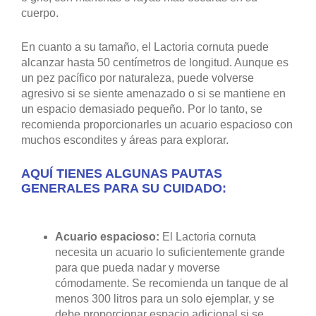
Lactoria cornuta, comúnmente conocido como pez
vaca unicornio o pez vaca cornuda, es una especie de
pez marino que pertenece a la familia Ostracidae.
El Lactoria cornuta se encuentra en diversas áreas del
océano Índico y el océano Pacífico, desde las costas
de África Oriental hasta las Islas Hawái y las islas
Ryukyu en Japón. Su hábitat principal son los
arrecifes de coral, donde se alimenta y encuentra
refugio en grietas y cuevas.
El pez vaca unicornio presenta un cuerpo robusto y
comprimido lateralmente, con una piel cubierta de
placas óseas, que forman una armadura protectora. Su
coloración varía desde un tono amarillo hasta marrón
o gris, con manchas o rayas más oscuras en su
cuerpo.