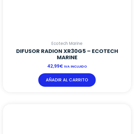
Ecotech Marine
DIFUSOR RADION XR30G5 – ECOTECH
MARINE
42,99
€
IVA INCLUIDO
AÑADIR AL CARRITO
Este
producto
tiene
múltiples
variantes.