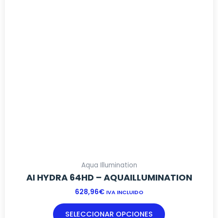
Las
opciones
se
pueden
elegir
en
la
página
de
producto
Aqua Illumination
AI HYDRA 64HD – AQUAILLUMINATION
628,96
€
IVA INCLUIDO
SELECCIONAR OPCIONES