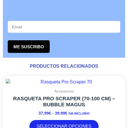
ME SUSCRIBO
PRODUCTOS RELACIONADOS
RANGO
Este
DE
producto
PRECIOS:
tiene
Accesorios
DESDE
múltiples
RASQUETA PRO SCRAPER (70-100 CM) –
37,99€
variantes.
BUBBLE MAGUS
HASTA
Las
37,99
€
-
39,99
€
IVA INCLUIDO
39,99€
opciones
se
SELECCIONAR OPCIONES