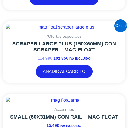
pueden
elegir
en
la
EL
EL
¡Oferta!
página
PRECIO
PRECIO
de
ORIGINAL
ACTUAL
*Ofertas especiales
producto
ERA:
ES:
SCRAPER LARGE PLUS (150X60MM) CON
114,98€.
102,85€.
SCRAPER – MAG FLOAT
114,98
€
102,85
€
IVA INCLUIDO
AÑADIR AL CARRITO
Accesorios
SMALL (60X31MM) CON RAIL – MAG FLOAT
15,49
€
IVA INCLUIDO