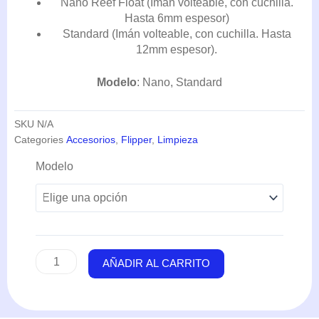
Nano Reef Float (Iman volteable, con cuchilla.
HASTA
55,50€
Hasta 6mm espesor)
Standard (Imán volteable, con cuchilla. Hasta
12mm espesor).
Modelo
: Nano, Standard
SKU
N/A
Categories
Accesorios
,
Flipper
,
Limpieza
Limpiador
Modelo
Magnetico
Nano/Standard
-
Flipper
cantidad
AÑADIR AL CARRITO