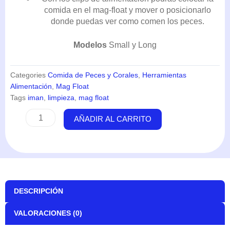
comida en el mag-float y mover o posicionarlo
donde puedas ver como comen los peces.
Modelos
Small y Long
Categories
Comida de Peces y Corales
,
Herramientas
Alimentación
,
Mag Float
Tags
iman
,
limpieza
,
mag float
Clip
AÑADIR AL CARRITO
para
Alimentación
para
SMALL
y
LONG
DESCRIPCIÓN
-
Mag
VALORACIONES (0)
Float
cantidad