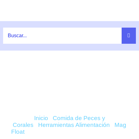
Ir
al
contenido
COMPRAR CLIP PARA
ALIMENTACIÓN PARA SMALL Y
LONG – MAG FLOAT ONLINE
Inicio
/
Comida de Peces y
Corales
/
Herramientas Alimentación
/
Mag
Float
/ Clip para Alimentación para SMALL y
LONG – Mag Float