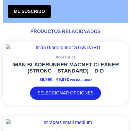
ME SUSCRIBO
PRODUCTOS RELACIONADOS
RANGO
Este
DE
producto
PRECIOS:
tiene
Accesorios
DESDE
múltiples
IMÁN BLADERUNNER MAGNET CLEANER
39,99€
variantes.
(STRONG – STANDARD) – D-D
HASTA
Las
39,99
€
-
49,99
€
IVA INCLUIDO
49,99€
opciones
se
SELECCIONAR OPCIONES
pueden
elegir
en
la
página
de