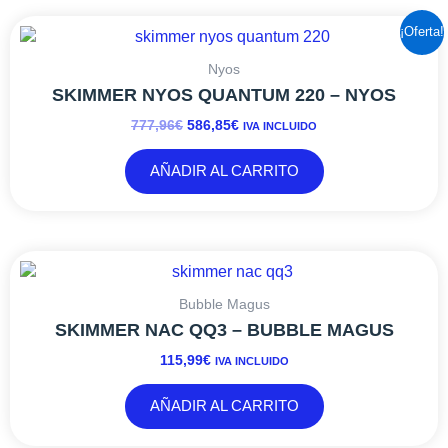
EL
EL
¡Oferta!
PRECIO
PRECIO
ORIGINAL
ACTUAL
Nyos
ERA:
ES:
SKIMMER NYOS QUANTUM 220 – NYOS
777,96€.
586,85€.
777,96
€
586,85
€
IVA INCLUIDO
AÑADIR AL CARRITO
Bubble Magus
SKIMMER NAC QQ3 – BUBBLE MAGUS
115,99
€
IVA INCLUIDO
AÑADIR AL CARRITO