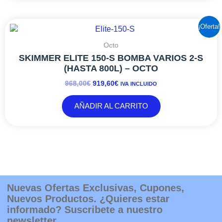
EL
EL
¡Oferta!
PRECIO
PRECIO
ORIGINAL
ACTUAL
Octo
ERA:
ES:
SKIMMER ELITE 150-S BOMBA VARIOS 2-S
968,00€.
919,60€.
(HASTA 800L) – OCTO
968,00
€
919,60
€
IVA INCLUIDO
AÑADIR AL CARRITO
Nuevas Ofertas Exclusivas, Cupones,
Nuevos Productos. ¿Quieres estar
informado? Suscribete a nuestro
newsletter.