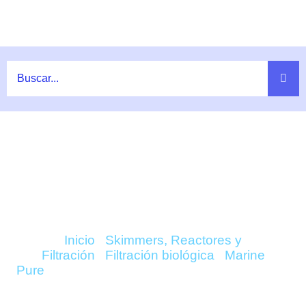
Ir
al
contenido
COMPRAR MARINE PURE GEMS
(90GR) – MARINE PURE ONLINE
Inicio
/
Skimmers, Reactores y
Filtración
/
Filtración biológica
/
Marine
Pure
/ Marine Pure Gems (90gr) – Marine Pure