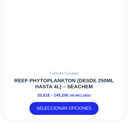
pueden
elegir
en
la
página
de
producto
Comida Corales
REEF PHYTOPLANKTON (DESDE 250ML
HASTA 4L) – SEACHEM
20,61
€
-
145,20
€
IVA INCLUIDO
SELECCIONAR OPCIONES