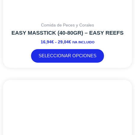
Comida de Peces y Corales
EASY MASSTICK (40-80GR) – EASY REEFS
16,94
€
-
29,04
€
IVA INCLUIDO
SELECCIONAR OPCIONES
RANGO
Este
DE
producto
PRECIOS:
tiene
DESDE
múltiples
20,61€
variantes.
HASTA
Las
145,20€
opciones
se