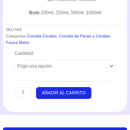
Bote
100ml, 250ml, 500ml, 1000ml
SKU
N/A
Categories
Comida Corales
,
Comida de Peces y Corales
,
Fauna Marin
Min-
Cantidad
S
(Desde
100ml
hasta
1000ml)
-
AÑADIR AL CARRITO
Fauna
Marin
cantidad