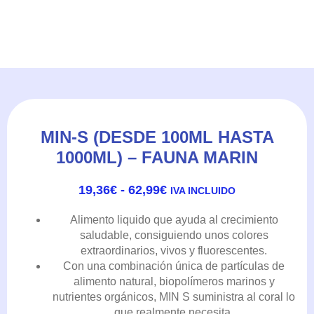
MIN-S (DESDE 100ML HASTA
1000ML) – FAUNA MARIN
RANGO
19,36
€
-
62,99
€
IVA INCLUIDO
DE
PRECIOS:
Alimento liquido que ayuda al crecimiento
DESDE
saludable, consiguiendo unos colores
19,36€
extraordinarios, vivos y fluorescentes.
HASTA
Con una combinación única de partículas de
62,99€
alimento natural, biopolímeros marinos y
nutrientes orgánicos, MIN S suministra al coral lo
que realmente necesita.