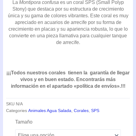
La
Montipora confusa
es un coral SPS (Small Polyp
DESDE
Stony) que destaca por su estructura de crecimiento
29,05€
única y su gama de colores vibrantes. Este coral es muy
HASTA
apreciado en acuarios de arrecife por su forma de
78,65€
crecimiento en placas y su apariencia robusta, lo que lo
convierte en una pieza llamativa para cualquier tanque
de arrecife.
¡¡¡Todos nuestros corales tienen la garantía de llegar
vivos y en buen estado. Encontrarás más
información en el apartado «política de envíos».!!!
SKU
N/A
Categories
Animales Agua Salada
,
Corales
,
SPS
Montipora
Tamaño
confusa
cantidad