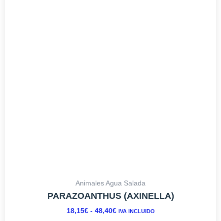
DESDE
múltiples
18,15€
variantes.
HASTA
Las
48,40€
opciones
se
pueden
elegir
en
la
página
de
producto
Animales Agua Salada
PARAZOANTHUS (AXINELLA)
18,15
€
-
48,40
€
IVA INCLUIDO