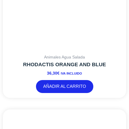
Animales Agua Salada
RHODACTIS ORANGE AND BLUE
36,30
€
IVA INCLUIDO
AÑADIR AL CARRITO
RANGO
Este
DE
producto
PRECIOS:
tiene