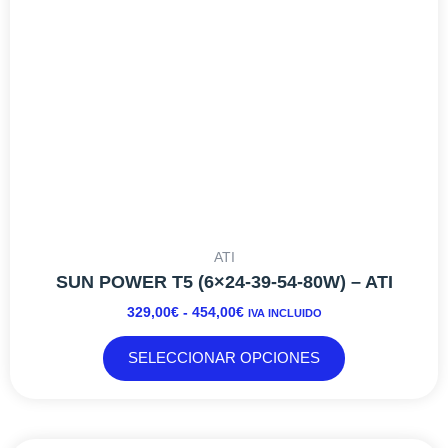
pueden
elegir
en
la
página
de
producto
ATI
SUN POWER T5 (6×24-39-54-80W) – ATI
329,00
€
-
454,00
€
IVA INCLUIDO
SELECCIONAR OPCIONES