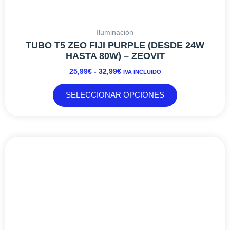
Iluminación
TUBO T5 ZEO FIJI PURPLE (DESDE 24W
HASTA 80W) – ZEOVIT
25,99
€
-
32,99
€
IVA INCLUIDO
SELECCIONAR OPCIONES
RANGO
Este
DE
producto
PRECIOS:
tiene
DESDE
múltiples
329,00€
variantes.
HASTA
Las
454,00€
opciones
se