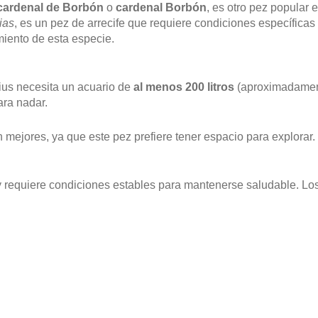
cardenal de Borbón
o
cardenal Borbón
, es otro pez popular 
ias
, es un pez de arrecife que requiere condiciones específicas 
miento de esta especie.
ius necesita un acuario de
al menos 200 litros
(aproximadament
ara nadar.
 mejores, ya que este pez prefiere tener espacio para explorar.
a y requiere condiciones estables para mantenerse saludable. 