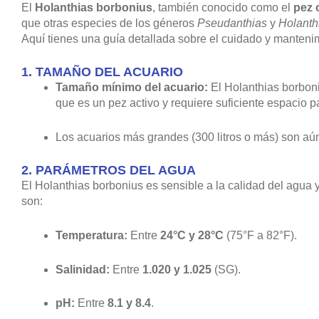
El
Holanthias borbonius
, también conocido como el
pez 
que otras especies de los géneros
Pseudanthias
y
Holanth
Aquí tienes una guía detallada sobre el cuidado y manteni
1.
TAMAÑO DEL ACUARIO
Tamaño mínimo del acuario:
El Holanthias borbon
que es un pez activo y requiere suficiente espacio p
Los acuarios más grandes (300 litros o más) son aún
2.
PARÁMETROS DEL AGUA
El Holanthias borbonius es sensible a la calidad del agu
son:
Temperatura:
Entre
24°C y 28°C
(75°F a 82°F).
Salinidad:
Entre
1.020 y 1.025
(SG).
pH:
Entre
8.1 y 8.4
.