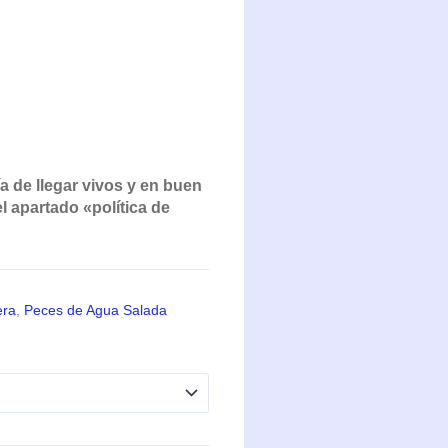
a de llegar vivos y en buen
 apartado «política de
era
,
Peces de Agua Salada