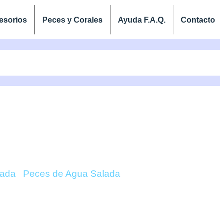
esorios
Peces y Corales
Ayuda F.A.Q.
Contacto
ANTHIAS BORBONIUS 
lada
/
Peces de Agua Salada
/ Odontanthias Borbon