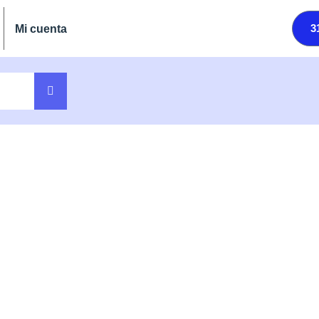
3
Mi cuenta
ONLINE
ius