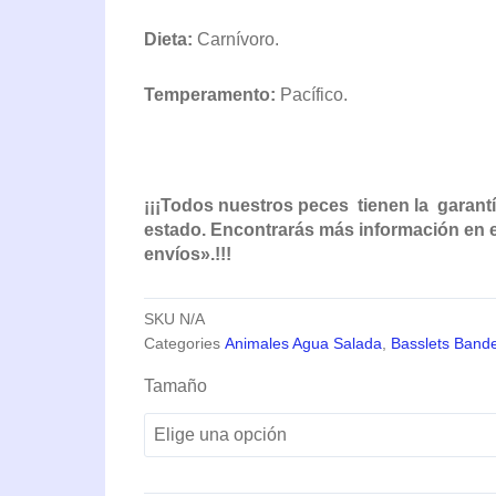
Dieta:
Carnívoro.
Temperamento:
Pacífico.
¡¡¡Todos nuestros peces tienen la garantí
estado. Encontrarás más información en el
envíos».!!!
SKU
N/A
Categories
Animales Agua Salada
,
Basslets Band
Odontanthias
Tamaño
Borbonius
cantidad