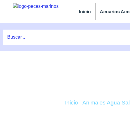
Ir
al
Inicio
Acuarios Acc
contenido
COMPRAR ODONT
Inicio
/
Animales Agua Sa