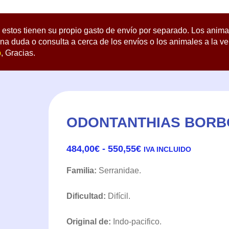
estos tienen su propio gasto de envío por separado. Los anima
na duda o consulta a cerca de los envíos o los animales a la v
p
, Gracias.
ODONTANTHIAS BORB
RANGO
484,00
€
-
550,55
€
IVA INCLUIDO
DE
PRECIOS:
Familia:
Serranidae.
DESDE
484,00€
Dificultad:
Difícil.
HASTA
550,55€
Original de:
Indo-pacifico.