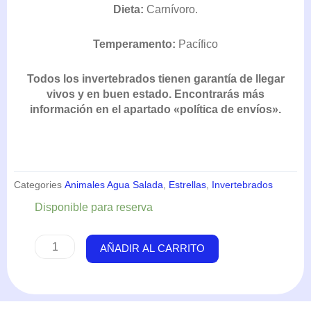
Dieta:
Carnívoro.
Temperamento:
Pacífico
Todos los invertebrados tienen garantía de llegar
vivos y en buen estado. Encontrarás más
información en el apartado «política de envíos».
Categories
Animales Agua Salada
,
Estrellas
,
Invertebrados
Ophioderma
Disponible para reserva
Rubicundum
(Estrella)
AÑADIR AL CARRITO
cantidad