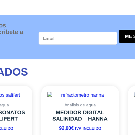
os
ribete a
ME 
ADOS
 agua
Análisis de agua
RBONATOS
MEDIDOR DIGITAL
LIFERT
SALINIDAD – HANNA
92,00
€
NCLUIDO
IVA INCLUIDO