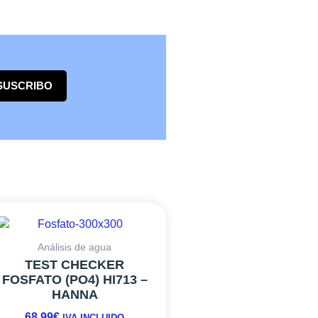
SUSCRIBO
Análisis de agua
TEST CHECKER
FOSFATO (PO4) HI713 –
HANNA
68,99
€
IVA INCLUIDO