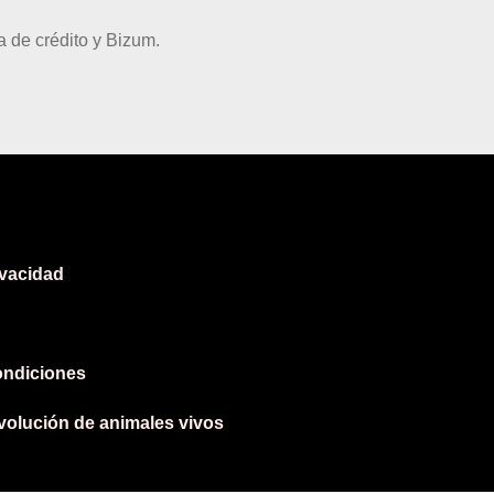
 de crédito y Bizum.
ivacidad
ondiciones
evolución de animales vivos