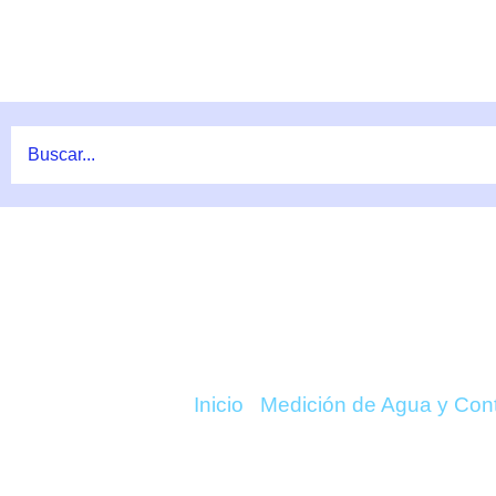
Ir
al
contenido
COMPRAR OSMOL
Inicio
/
Medición de Agua y Cont