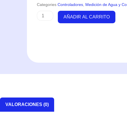
Categories
Controladores
,
Medición de Agua y Co
Osmolator
AÑADIR AL CARRITO
3155
-
Tunze
cantidad
VALORACIONES (0)