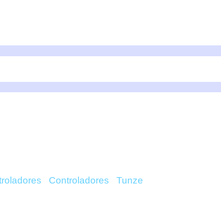
ATOR 3155 – TUNZE 
roladores
/
Controladores
/
Tunze
/ Osmolator 3155