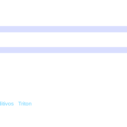
HA 100ML – TRITON O
itivos
/
Triton
/ P-Alpha 100ml – Triton