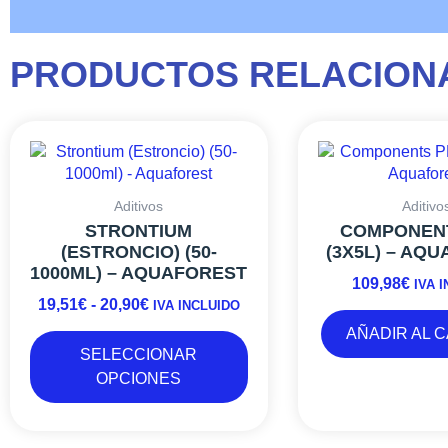
PRODUCTOS RELACION
Este
RANGO
producto
DE
tiene
PRECIOS:
múltiples
DESDE
Aditivos
Aditivo
variantes.
19,51€
STRONTIUM
COMPONEN
Las
(ESTRONCIO) (50-
(3X5L) – AQ
HASTA
opciones
1000ML) – AQUAFOREST
20,90€
109,98
€
se
IVA 
19,51
€
-
20,90
€
pueden
IVA INCLUIDO
elegir
AÑADIR AL 
en
SELECCIONAR
la
OPCIONES
página
de
producto