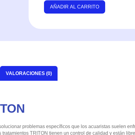
100ml
AÑADIR AL CARRITO
-
Triton
cantidad
VALORACIONES (0)
ITON
olucionar problemas específicos que los acuaristas suelen enfr
 tratamientos TRITON tienen un control de calidad y están libr