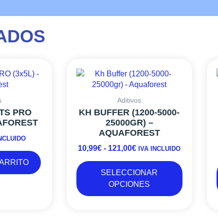
ADOS
Este
RANGO
producto
DE
tiene
PRECIOS:
múltiples
DESDE
s
Aditivos
variantes.
10,99€
TS PRO
KH BUFFER (1200-5000-
Las
UAFOREST
25000GR) –
HASTA
opciones
AQUAFOREST
121,00€
se
INCLUIDO
10,99
€
-
121,00
€
pueden
IVA INCLUIDO
elegir
CARRITO
en
SELECCIONAR
la
OPCIONES
página
de
producto