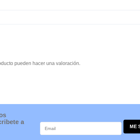
oducto pueden hacer una valoración.
os
ribete a
ME 