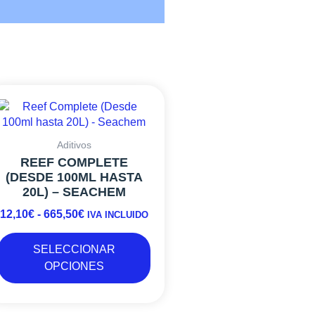
Este
RANGO
producto
DE
tiene
PRECIOS:
múltiples
DESDE
Aditivos
variantes.
12,10€
REEF COMPLETE
Las
(DESDE 100ML HASTA
HASTA
opciones
20L) – SEACHEM
665,50€
se
12,10
€
-
665,50
€
pueden
IVA INCLUIDO
elegir
en
SELECCIONAR
la
OPCIONES
página
de
producto