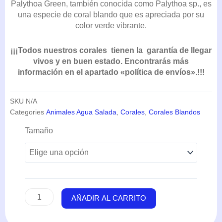
Palythoa Green, también conocida como Palythoa sp., es
DESDE
una especie de coral blando que es apreciada por su
24,20€
color verde vibrante.
HASTA
42,35€
¡¡¡Todos nuestros corales tienen la garantía de llegar
vivos y en buen estado. Encontrarás más
información en el apartado «política de envíos».!!!
SKU
N/A
Categories
Animales Agua Salada
,
Corales
,
Corales Blandos
Palythoa
Tamaño
Nuclear
Green
cantidad
AÑADIR AL CARRITO