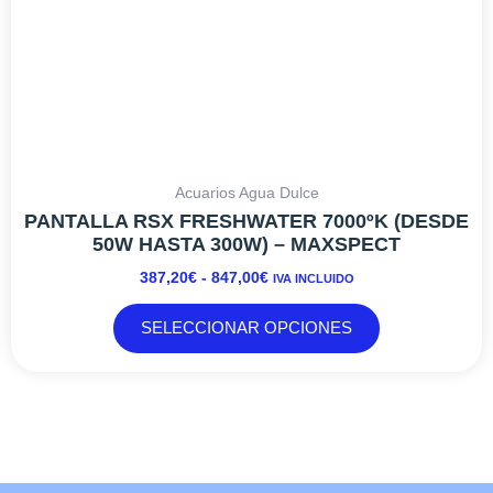
página
de
producto
Acuarios Agua Dulce
PANTALLA RSX FRESHWATER 7000ºK (DESDE
50W HASTA 300W) – MAXSPECT
387,20
€
-
847,00
€
IVA INCLUIDO
SELECCIONAR OPCIONES