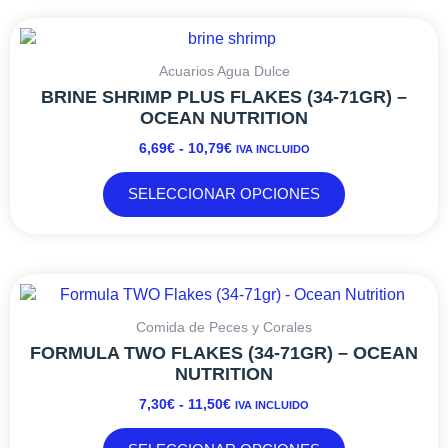
RANGO
Este
DE
producto
PRECIOS:
tiene
Acuarios Agua Dulce
DESDE
múltiples
BRINE SHRIMP PLUS FLAKES (34-71GR) –
6,69€
variantes.
OCEAN NUTRITION
HASTA
Las
6,69
€
-
10,79
€
IVA INCLUIDO
10,79€
opciones
se
SELECCIONAR OPCIONES
pueden
elegir
en
la
RANGO
Este
página
DE
producto
de
PRECIOS:
tiene
Comida de Peces y Corales
producto
DESDE
múltiples
FORMULA TWO FLAKES (34-71GR) – OCEAN
7,30€
variantes.
NUTRITION
HASTA
Las
7,30
€
-
11,50
€
IVA INCLUIDO
11,50€
opciones
se