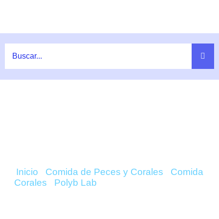
Ir
al
contenido
COMPRAR POLYP BOOSTER
(100ML) – POLYP LAB ONLINE
Inicio
/
Comida de Peces y Corales
/
Comida
Corales
/
Polyb Lab
/ Polyp Booster (100ml) –
Polyp Lab