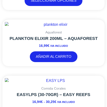
SELECCIONAR OPCIONES
pueden
elegir
en
la
página
de
Aquaforest
producto
PLANKTON ELIXIR 200ML – AQUAFOREST
16,99
€
IVA INCLUIDO
AÑADIR AL CARRITO
RANGO
Este
DE
producto
PRECIOS:
tiene
Comida Corales
DESDE
múltiples
EASYLPS (30-70GR) – EASY REEFS
16,94€
variantes.
16,94
€
-
30,25
€
IVA INCLUIDO
HASTA
Las