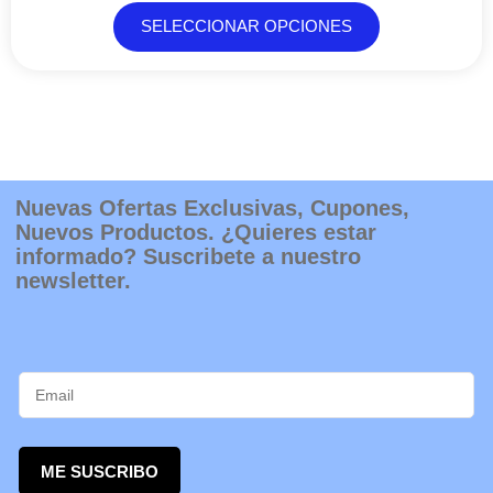
30,25€
opciones
SELECCIONAR OPCIONES
se
pueden
elegir
en
la
página
de
producto
Nuevas Ofertas Exclusivas, Cupones,
Nuevos Productos. ¿Quieres estar
informado? Suscribete a nuestro
newsletter.
ME SUSCRIBO