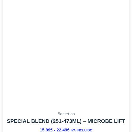
tiene
DESDE
múltiples
15,99€
variantes.
HASTA
Las
22,49€
opciones
se
pueden
elegir
en
la
página
de
producto
Bacterias
SPECIAL BLEND (251-473ML) – MICROBE LIFT
15,99
€
-
22,49
€
IVA INCLUIDO