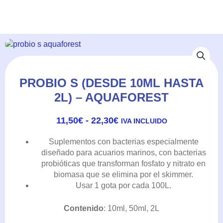
PROBIO S (DESDE 10ML HASTA
2L) – AQUAFOREST
RANGO
11,50
€
-
22,30
€
IVA INCLUIDO
DE
PRECIOS:
Suplementos con bacterias especialmente
DESDE
diseñado para acuarios marinos, con bacterias
11,50€
probióticas que transforman fosfato y nitrato en
HASTA
biomasa que se elimina por el skimmer.
22,30€
Usar 1 gota por cada 100L.
Contenido
: 10ml, 50ml, 2L