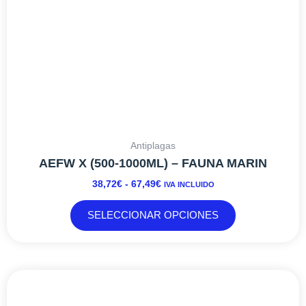
en
la
página
de
producto
Antiplagas
AEFW X (500-1000ML) – FAUNA MARIN
38,72
€
-
67,49
€
IVA INCLUIDO
SELECCIONAR OPCIONES
RANGO
Este
DE
producto
PRECIOS: