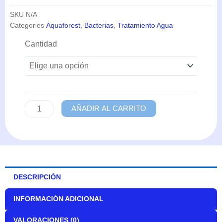
SKU
N/A
Categories
Aquaforest
,
Bacterias
,
Tratamiento Agua
ProBio
Cantidad
S
(Desde
10ml
hasta
2L)
-
AÑADIR AL CARRITO
Aquaforest
cantidad
DESCRIPCIÓN
INFORMACIÓN ADICIONAL
VALORACIONES (0)