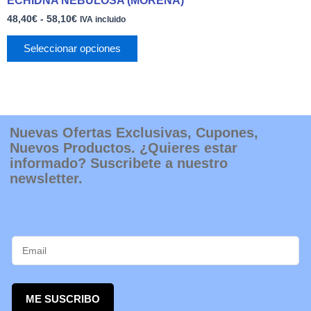
ECHIDNA NEBULOSA (MORENA)
página
múltiples
48,40€
de
48,40
€
-
58,10
€
variantes.
hasta
IVA incluido
producto
58,10€
Las
Seleccionar opciones
opciones
se
pueden
elegir
en
la
Nuevas Ofertas Exclusivas, Cupones,
página
Nuevos Productos. ¿Quieres estar
de
informado? Suscribete a nuestro
producto
newsletter.
ME SUSCRIBO