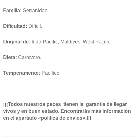
de
precios:
Familia:
Serranidae.
desde
72,60€
Dificultad:
Difícil.
hasta
84,70€
Original de:
Indo-Pacific, Maldives, West Pacific.
Dieta:
Carnívoro.
Temperamento:
Pacífico.
¡¡¡Todos nuestros peces tienen la garantía de llegar
vivos y en buen estado. Encontrarás más información
en el apartado «política de envíos».!!!