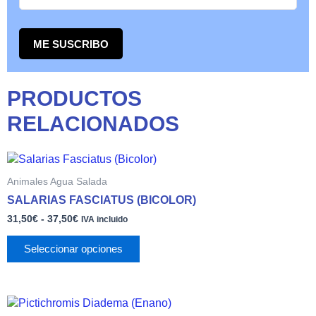
ME SUSCRIBO
PRODUCTOS
RELACIONADOS
Rango
Este
de
producto
Animales Agua Salada
precios:
tiene
desde
SALARIAS FASCIATUS (BICOLOR)
múltiples
31,50€
31,50
€
-
37,50
€
variantes.
hasta
IVA incluido
37,50€
Las
Seleccionar opciones
opciones
se
pueden
elegir
Este
en