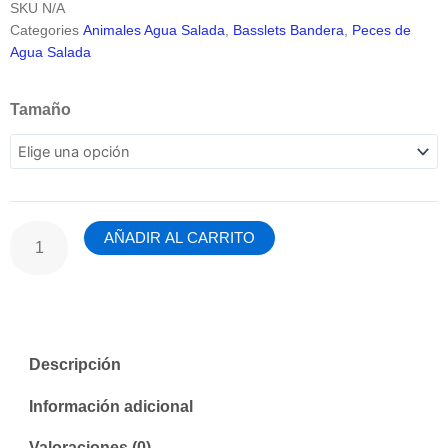
SKU
N/A
Categories
Animales Agua Salada
,
Basslets Bandera
,
Peces de
Agua Salada
Pseudanthias
Tamaño
Bimaculatus
(Hembra)
cantidad
AÑADIR AL CARRITO
Descripción
Información adicional
Valoraciones (0)