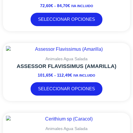
72,60€
variantes.
72,60
€
-
84,70
€
IVA INCLUIDO
HASTA
Las
84,70€
opciones
SELECCIONAR OPCIONES
se
pueden
elegir
en
RANGO
Este
la
DE
producto
página
PRECIOS:
tiene
Animales Agua Salada
de
DESDE
múltiples
ASSESSOR FLAVISSIMUS (AMARILLA)
producto
101,65€
variantes.
101,65
€
-
112,49
€
IVA INCLUIDO
HASTA
Las
112,49€
opciones
SELECCIONAR OPCIONES
se
pueden
elegir
en
la
página
Animales Agua Salada
de