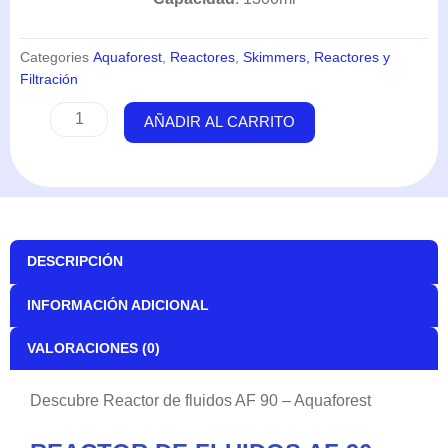
Categories
Aquaforest
,
Reactores
,
Skimmers, Reactores y
Filtración
Reactor
AÑADIR AL CARRITO
de
fluidos
AF
90
-
Aquaforest
DESCRIPCIÓN
cantidad
INFORMACIÓN ADICIONAL
VALORACIONES (0)
Descubre Reactor de fluidos AF 90 – Aquaforest