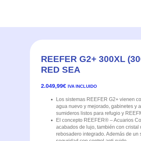
REEFER G2+ 300XL (30
RED SEA
2.049,99
€
IVA INCLUIDO
Los sistemas REEFER G2+ vienen con
agua nuevo y mejorado, gabinetes y ac
sumideros listos para refugio y REEF
El concepto REEFER® – Acuarios Con
acabados de lujo, también con cristal u
rebosadero integrado. Además de un
seguridad con control anti-ruido.