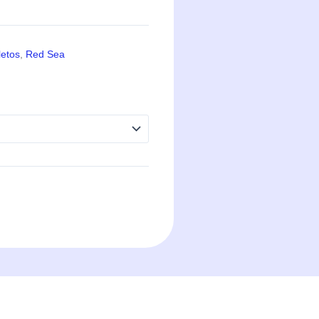
etos
,
Red Sea