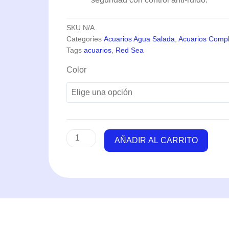
SKU
N/A
Categories
Acuarios Agua Salada
,
Acuarios Compl
Tags
acuarios
,
Red Sea
Reefer
Color
G2+
300XL
(300
Litros)
-
Red
AÑADIR AL CARRITO
Sea
cantidad