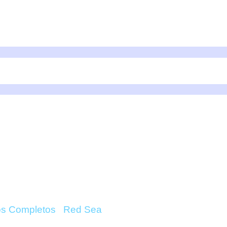
 300XL (300 LITROS)
ONLINE
os Completos
/
Red Sea
/ Reefer G2+ 300XL (300 Lit