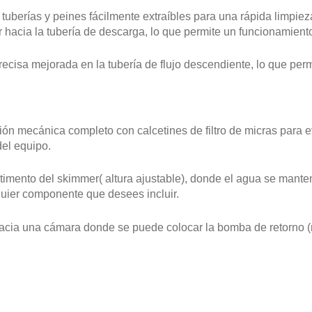
tuberías y peines fácilmente extraíbles para una rápida limpiez
 hacia la tubería de descarga, lo que permite un funcionamient
cisa mejorada en la tubería de flujo descendiente, lo que perm
ión mecánica completo con calcetines de filtro de micras para 
del equipo.
rtimento del skimmer( altura ajustable), donde el agua se mante
quier componente que desees incluir.
hacia una cámara donde se puede colocar la bomba de retorno (