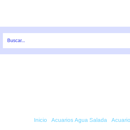
Ir
al
contenido
COMPRAR REEFER G2+
Inicio
/
Acuarios Agua Salada
/
Acuari