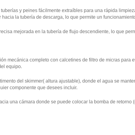
tuberías y peines fácilmente extraíbles para una rápida limpiez
 hacia la tubería de descarga, lo que permite un funcionamient
cisa mejorada en la tubería de flujo descendiente, lo que perm
ión mecánica completo con calcetines de filtro de micras para 
del equipo.
rtimento del skimmer( altura ajustable), donde el agua se mante
quier componente que desees incluir.
hacia una cámara donde se puede colocar la bomba de retorno (