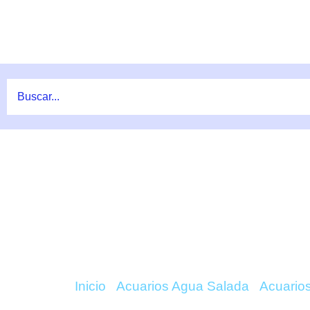
Ir
al
contenido
COMPRAR REEFER G2+ 
Inicio
/
Acuarios Agua Salada
/
Acuario