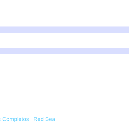
XXL 900 (900 LITROS
ONLINE
s Completos
/
Red Sea
/ Reefer G2+ XXL 900 (900 Li