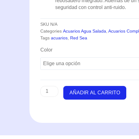
rebosadero integrado. Además de un
seguridad con control anti-ruido.
SKU
N/A
Categories
Acuarios Agua Salada
,
Acuarios Compl
Tags
acuarios
,
Red Sea
Reefer
Color
G2+
XXL
900
(900
Litros)
-
AÑADIR AL CARRITO
Red
Sea
cantidad