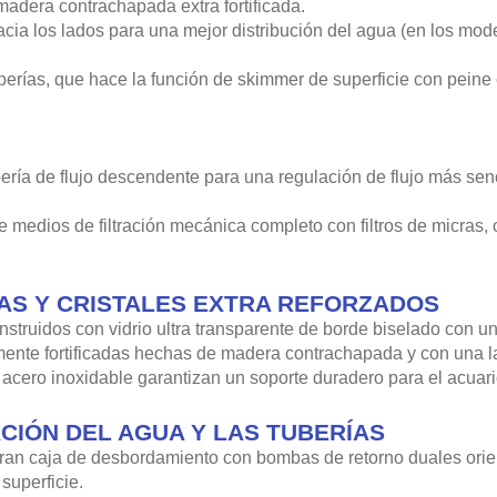
adera contrachapada extra fortificada.
acia los lados para una mejor distribución del agua (en los mo
erías, que hace la función de skimmer de superficie con peine ex
bería de flujo descendente para una regulación de flujo más sen
 medios de filtración mecánica completo con filtros de micras,
AS Y CRISTALES EXTRA REFORZADOS
struidos con vidrio ultra transparente de borde biselado con u
ente fortificadas hechas de madera contrachapada y con una l
e acero inoxidable garantizan un soporte duradero para el acuar
CIÓN DEL AGUA Y LAS TUBERÍAS
a gran caja de desbordamiento con bombas de retorno duales orie
superficie.