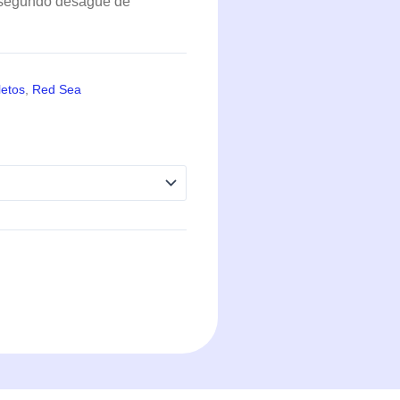
 segundo desagüe de
etos
,
Red Sea