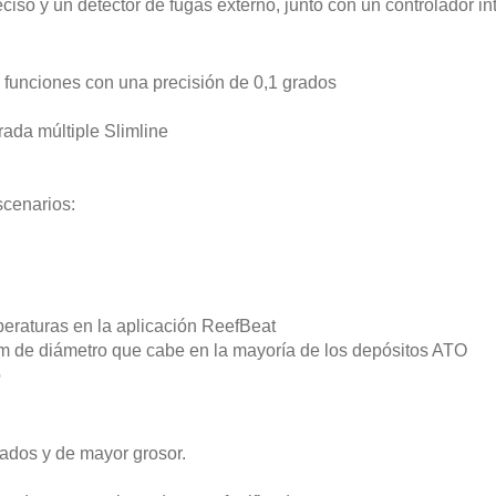
iso y un detector de fugas externo, junto con un controlador in
s funciones con una precisión de 0,1 grados
rada múltiple Slimline
scenarios:
peraturas en la aplicación ReefBeat
cm de diámetro que cabe en la mayoría de los depósitos ATO
o
elados y de mayor grosor.