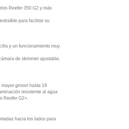
delos Reefer 350 G2 y más
traíble para facilitar su
cilla y un funcionamiento muy
 cámara de skimmer ajustable,
n mayor grosor hasta 19
aminación resistente al agua
io Reefer G2+.
ntadas hacia los lados para