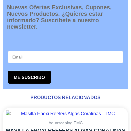
Nuevas Ofertas Exclusivas, Cupones,
Nuevos Productos. ¿Quieres estar
informado? Suscribete a nuestro
newsletter.
ME SUSCRIBO
PRODUCTOS RELACIONADOS
RANGO
Este
DE
producto
PRECIOS:
tiene
Aquascaping TMC
DESDE
múltiples
MASILLA EPOXI REEFERS ALGAS CORALINAS