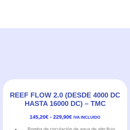
REEF FLOW 2.0 (DESDE 4000 DC
HASTA 16000 DC) – TMC
RANGO
145,20
€
-
229,90
€
IVA INCLUIDO
DE
PRECIOS:
Bomba de circulación de agua de alto flujo.