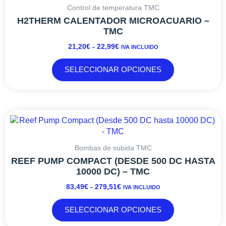
PRECIOS:
tiene
Control de temperatura TMC
DESDE
múltiples
H2THERM CALENTADOR MICROACUARIO –
21,20€
variantes.
TMC
HASTA
Las
21,20
€
-
22,99
€
IVA INCLUIDO
22,99€
opciones
se
SELECCIONAR OPCIONES
pueden
elegir
en
la
RANGO
Este
página
DE
producto
de
PRECIOS:
tiene
producto
DESDE
múltiples
Bombas de subida TMC
83,49€
variantes.
REEF PUMP COMPACT (DESDE 500 DC HASTA
HASTA
Las
10000 DC) – TMC
279,51€
opciones
83,49
€
-
279,51
€
IVA INCLUIDO
se
pueden
SELECCIONAR OPCIONES
elegir
en