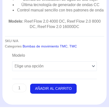
DESDE
Última tecnología de generador de ondas CC
145,20€
Control manual sencillo con tres patrones de onda
HASTA
229,90€
Modelo:
Reef Flow 2.0 4000 DC, Reef Flow 2.0 8000
DC, Reef Flow 2.0 16000DC
SKU
N/A
Categories
Bombas de movimiento TMC
,
TMC
Reef
Modelo
Flow
2.0
(Desde
4000
DC
hasta
AÑADIR AL CARRITO
16000
DC)
-
TMC