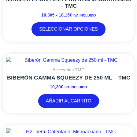
10,30€
variantes.
– TMC
HASTA
Las
10,30
€
-
18,15
€
IVA INCLUIDO
18,15€
opciones
se
SELECCIONAR OPCIONES
pueden
elegir
en
la
página
de
Accesorios TMC
producto
BIBERÓN GAMMA SQUEEZY DE 250 ML – TMC
10,20
€
IVA INCLUIDO
AÑADIR AL CARRITO
RANGO
Este
DE
producto