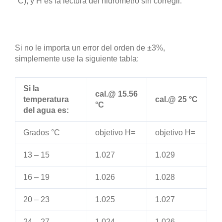
°C); y H es la lectura del hidrómetro sin corregir.
Si no le importa un error del orden de ±3%,
simplemente use la siguiente tabla:
Si la
cal.@ 15.56
temperatura
cal.@ 25 °C
°C
del agua es:
Grados °C
objetivo H=
objetivo H=
13 – 15
1.027
1.029
16 – 19
1.026
1.028
20 – 23
1.025
1.027
24 – 27
1.024
1.026