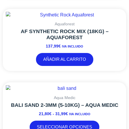
Aquaforest
AF SYNTHETIC ROCK MIX (18KG) –
AQUAFOREST
137,99
€
IVA INCLUIDO
AÑADIR AL CARRITO
RANGO
Este
DE
producto
PRECIOS:
tiene
Aqua Medic
DESDE
múltiples
BALI SAND 2-3MM (5-10KG) – AQUA MEDIC
21,80€
variantes.
21,80
€
-
31,99
€
IVA INCLUIDO
HASTA
Las
31,99€
opciones
SELECCIONAR OPCIONES