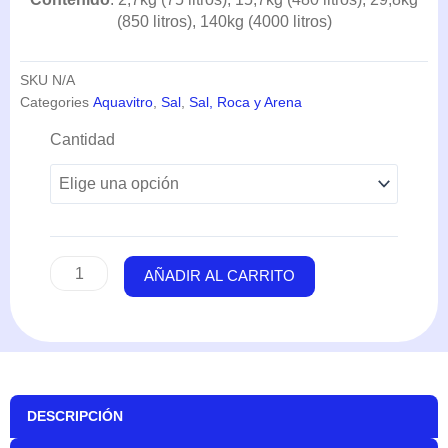
(850 litros), 140kg (4000 litros)
SKU
N/A
Categories
Aquavitro
,
Sal
,
Sal, Roca y Arena
Sal
Cantidad
Salinity
(2,7kg-
15,7-
29,8-
140kg)
-
AÑADIR AL CARRITO
Aquavitro
cantidad
DESCRIPCIÓN