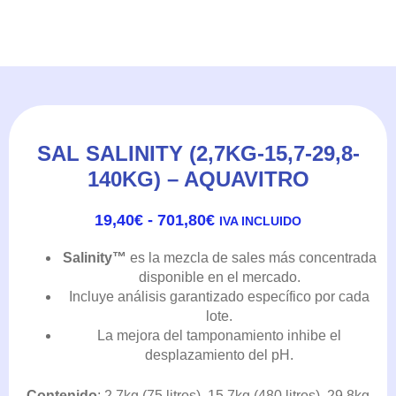
SAL SALINITY (2,7KG-15,7-29,8-
140KG) – AQUAVITRO
RANGO
19,40
€
-
701,80
€
IVA INCLUIDO
DE
PRECIOS:
Salinity™
es la mezcla de sales más concentrada
DESDE
disponible en el mercado.
19,40€
Incluye análisis garantizado específico por cada
HASTA
lote.
701,80€
La mejora del tamponamiento inhibe el
desplazamiento del pH.
Contenido
: 2,7kg (75 litros), 15,7kg (480 litros), 29,8kg