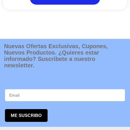
se
pueden
elegir
en
la
página
de
producto
Nuevas Ofertas Exclusivas, Cupones,
Nuevos Productos. ¿Quieres estar
informado? Suscribete a nuestro
newsletter.
ME SUSCRIBO