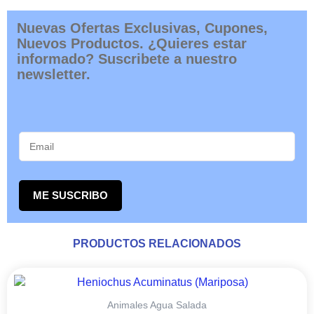
Nuevas Ofertas Exclusivas, Cupones,
Nuevos Productos. ¿Quieres estar
informado? Suscribete a nuestro
newsletter.
ME SUSCRIBO
PRODUCTOS RELACIONADOS
RANGO
Este
DE
producto
PRECIOS:
tiene
Animales Agua Salada