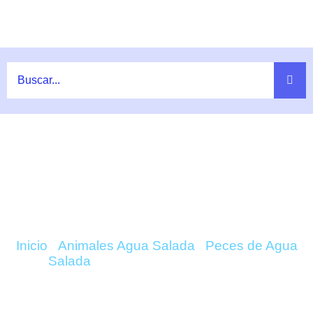
Ir
al
contenido
COMPRAR SALARIAS FASCIATUS
(BICOLOR) ONLINE
Inicio
/
Animales Agua Salada
/
Peces de Agua
Salada
/ Salarias Fasciatus (Bicolor)