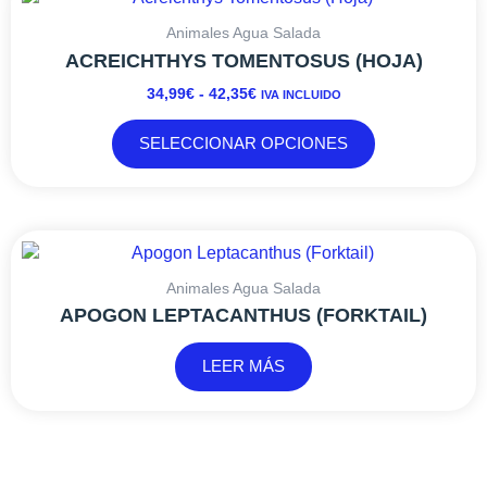
DE
producto
de
PRECIOS:
tiene
Animales Agua Salada
producto
DESDE
múltiples
ACREICHTHYS TOMENTOSUS (HOJA)
34,99€
variantes.
34,99
€
-
42,35
€
IVA INCLUIDO
HASTA
Las
42,35€
opciones
SELECCIONAR OPCIONES
se
pueden
elegir
en
la
página
Animales Agua Salada
de
APOGON LEPTACANTHUS (FORKTAIL)
producto
LEER MÁS