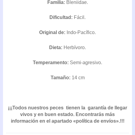
Familia:
Bleniidae.
DESDE
31,50€
Dificultad:
HASTA
Fácil.
37,50€
Original de:
Indo-Pacífico.
Dieta:
Herbívoro.
Temperamento:
Semi-agresivo.
Tamaño:
14 cm
¡¡¡Todos nuestros peces tienen la garantía de llegar
vivos y en buen estado. Encontrarás más
información en el apartado «política de envíos».!!!