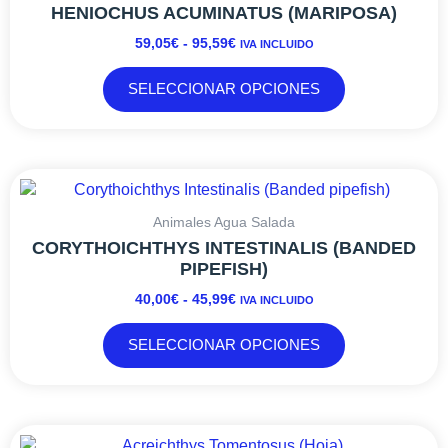
DESDE
múltiples
HENIOCHUS ACUMINATUS (MARIPOSA)
59,05€
variantes.
59,05
€
-
95,59
€
IVA INCLUIDO
HASTA
Las
95,59€
opciones
SELECCIONAR OPCIONES
se
pueden
elegir
en
RANGO
Este
la
DE
producto
página
PRECIOS:
tiene
Animales Agua Salada
de
DESDE
múltiples
CORYTHOICHTHYS INTESTINALIS (BANDED
producto
40,00€
variantes.
PIPEFISH)
HASTA
Las
40,00
€
-
45,99
€
IVA INCLUIDO
45,99€
opciones
se
SELECCIONAR OPCIONES
pueden
elegir
en
la
RANGO
Este
página