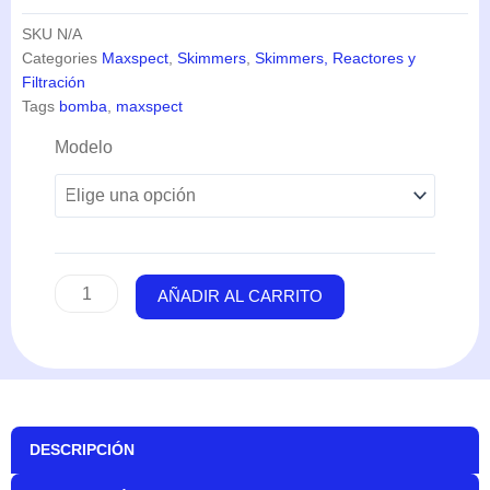
DESCRIPCIÓN
INFORMACIÓN ADICIONAL
VALORACIONES (0)
Descubre Skimmer MJ-SK (400-800) – Maxspect
SKIMMER MJ-SK (400-800) –
MAXSPECT
Skimmer de proteínas de doble toma + doble
rotor de agujas
Integrado, eficiente y optimizado
Skimmer alimentado por CC con control
inteligente: Funciones instaladas: modo de
alimentación, protección contra
desbordamiento, retardo de inicio y más.
Silenciador de aire integrado
Ajusta el nivel de agua de forma precisa y fácil