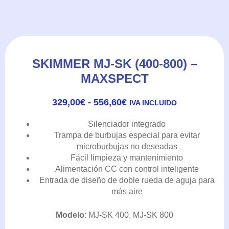
Modelo
: MJ-SK 400, MJ-SK 800
SKU
N/A
Categories
Maxspect
,
Skimmers
,
Skimmers, Reactores y
Filtración
Tags
bomba
,
maxspect
Skimmer
Modelo
MJ-
SK
(400-
800)
-
Maxspect
AÑADIR AL CARRITO
cantidad