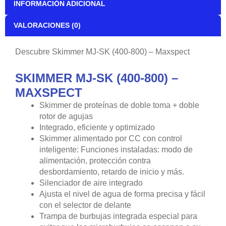
con el selector de delante
Trampa de burbujas integrada especial para
evitar que las microburbujas se escapen a su
sumidero
SKIMMER MJ-SK 400
Potencia: 25w
Alta carga biológica: 400L/100Gal
Media carga biológica: 700L/185Gal
Baja carga biológica: 1.000L/265Gal
Nivel de agua: 18-22cm/7″-8.5″
Altura: 555.5mm/21.75″
Huella: 200mm*200mm/7.75″x7.75″
Flujo de agua: 1.200LPH/317GPH
Toma de aire: 600LPH/158GPH
SKIMMER MJ-SK 800
Potencia: 50w
Alta carga biológica: 900L/237Gal
Media carga biológica: 1800L/457Gal
Baja carga biológica: 2700L/713Gal