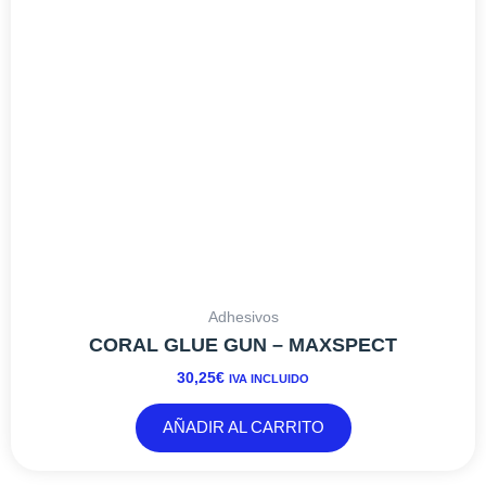
EL
EL
¡Oferta!
PRECIO
PRECIO
ORIGINAL
ACTUAL
ERA:
ES:
399,98€.
312,18€.