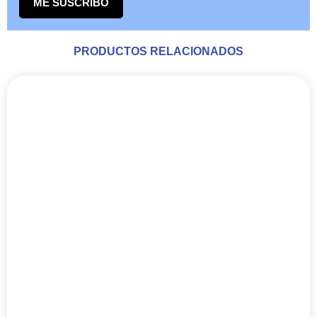
Adhesivos
RECAMBIO CORAL GLUE GUN 50 GR –
MAXSPECT
16,94
€
IVA INCLUIDO
AÑADIR AL CARRITO