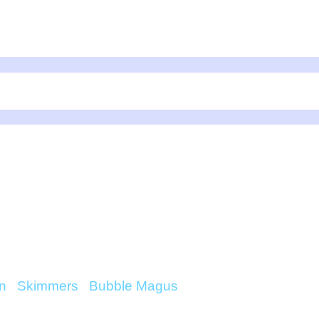
R NAC QQ2 – BUBBL
ONLINE
n
/
Skimmers
/
Bubble Magus
/ Skimmer NAC QQ2 –