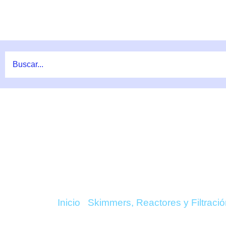
Ir
al
contenido
COMPRAR SKIMME
Inicio
/
Skimmers, Reactores y Filtració