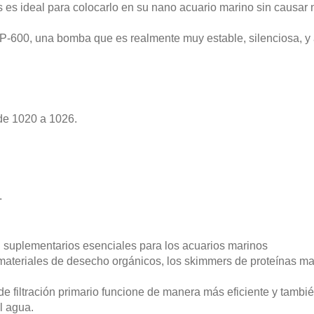
s ideal para colocarlo en su nano acuario marino sin causar n
600, una bomba que es realmente muy estable, silenciosa, y 
 de 1020 a 1026.
.
ion suplementarios esenciales para los acuarios marinos
s materiales de desecho orgánicos, los skimmers de proteínas 
e filtración primario funcione de manera más eficiente y tambi
l agua.