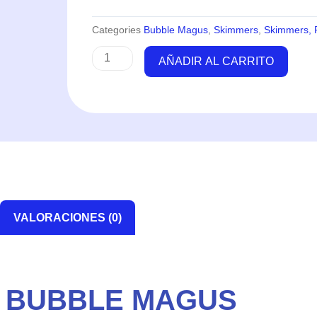
Categories
Bubble Magus
,
Skimmers
,
Skimmers, R
Skimmer
AÑADIR AL CARRITO
NAC
QQ2
-
Bubble
Magus
cantidad
VALORACIONES (0)
– BUBBLE MAGUS