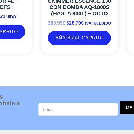
R 4L –
SKIMMER ESSENCE 130
369,99€.
326,70€.
EEFS
CON BOMBA AQ-1800S
(HASTA 800L) – OCTO
INCLUIDO
369,99
€
326,70
€
IVA INCLUIDO
CARRITO
AÑADIR AL CARRITO
s
ibete a
ME