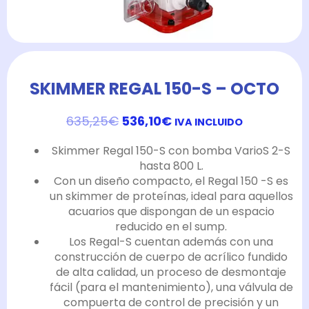
SKIMMER REGAL 150-S – OCTO
EL
EL
635,25
€
536,10
€
IVA INCLUIDO
PRECIO
PRECIO
ORIGINAL
ACTUAL
Skimmer Regal 150-S con bomba VarioS 2-S
ERA:
ES:
hasta 800 L.
635,25€.
536,10€.
Con un diseño compacto, el Regal 150 -S es
un skimmer de proteínas, ideal para aquellos
acuarios que dispongan de un espacio
reducido en el sump.
Los Regal-S cuentan además con una
construcción de cuerpo de acrílico fundido
de alta calidad, un proceso de desmontaje
fácil (para el mantenimiento), una válvula de
compuerta de control de precisión y un