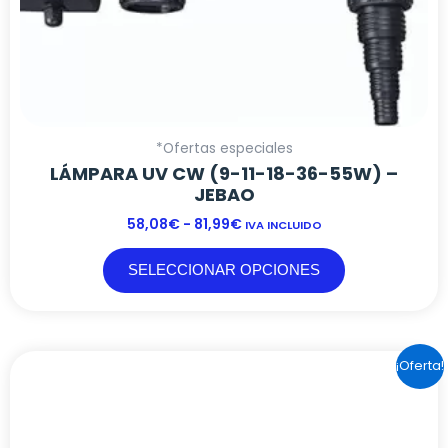
de
producto
*Ofertas especiales
LÁMPARA UV CW (9-11-18-36-55W) –
JEBAO
58,08
€
-
81,99
€
IVA INCLUIDO
SELECCIONAR OPCIONES
EL
EL
¡Oferta!
PRECIO
PRECIO
ORIGINAL
ACTUAL
*Ofertas especiales
ERA:
ES:
REACTOR ELEMENT CALCIUM – AQUAVITRO
229,98€.
181,50€.