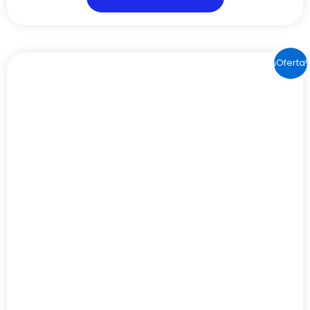
389,00€.
317,02€.
*Ofertas especiales
VORTECH MP10 W QD – ECOTECH MARINE
389,00
€
317,02
€
IVA INCLUIDO