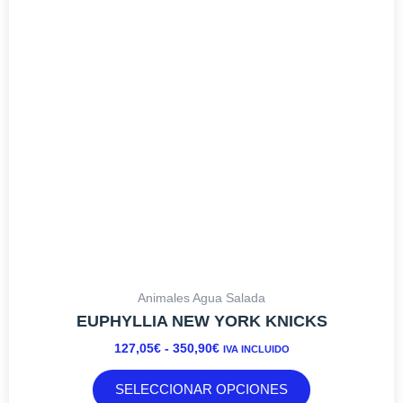
HASTA
Las
350,90€
opciones
se
pueden
elegir
en
la
página
de
producto
Animales Agua Salada
EUPHYLLIA NEW YORK KNICKS
127,05
€
-
350,90
€
IVA INCLUIDO
SELECCIONAR OPCIONES