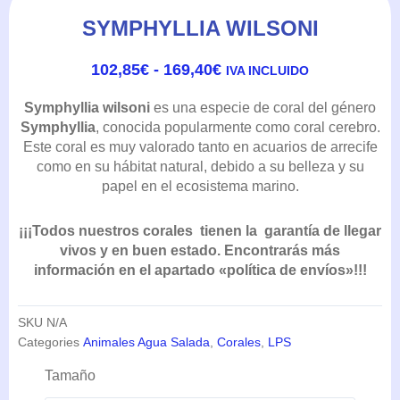
SYMPHYLLIA WILSONI
RANGO
102,85
€
-
169,40
€
IVA INCLUIDO
DE
PRECIOS:
Symphyllia wilsoni
es una especie de coral del género
DESDE
Symphyllia
, conocida popularmente como coral cerebro.
102,85€
Este coral es muy valorado tanto en acuarios de arrecife
HASTA
como en su hábitat natural, debido a su belleza y su
169,40€
papel en el ecosistema marino.
¡¡¡Todos nuestros corales tienen la garantía de llegar
vivos y en buen estado. Encontrarás más
información en el apartado «política de envíos»!!!
SKU
N/A
Categories
Animales Agua Salada
,
Corales
,
LPS
Symphyllia
Tamaño
Wilsoni