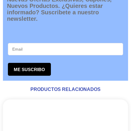
Nuevos Productos. ¿Quieres estar
informado? Suscribete a nuestro
newsletter.
ME SUSCRIBO
PRODUCTOS RELACIONADOS
RANGO
Este
DE
producto
PRECIOS:
tiene
DESDE
múltiples
127,05€
variantes.