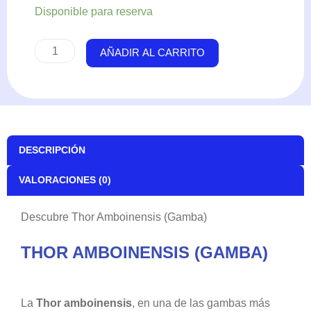
Thor
Disponible para reserva
Amboinensis
(Gamba)
AÑADIR AL CARRITO
cantidad
DESCRIPCIÓN
VALORACIONES (0)
Descubre Thor Amboinensis (Gamba)
THOR AMBOINENSIS (GAMBA)
La
Thor amboinensis
, en una de las gambas más