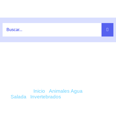
Ir
al
contenido
COMPRAR THOR AMBOINENSIS
(GAMBA) ONLINE
Inicio
/
Animales Agua
Salada
/
Invertebrados
/ Thor Amboinensis
(Gamba)