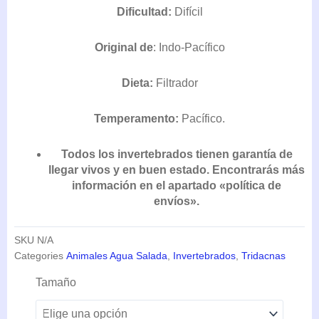
PRECIOS:
Dificultad:
Difícil
DESDE
60,50€
Original de
: Indo-Pacífico
HASTA
193,60€
Dieta:
Filtrador
Temperamento:
Pacífico.
Todos los invertebrados tienen garantía de
llegar vivos y en buen estado. Encontrarás más
información en el apartado «política de
envíos».
SKU
N/A
Categories
Animales Agua Salada
,
Invertebrados
,
Tridacnas
Tridacna
Tamaño
Máxima
(Yellow-