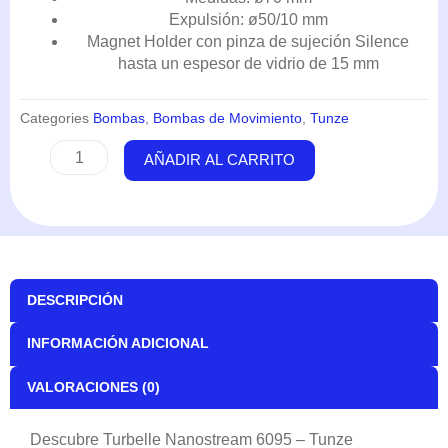
Expulsión: ø50/10 mm
Magnet Holder con pinza de sujeción Silence
hasta un espesor de vidrio de 15 mm
Categories
Bombas
,
Bombas de Movimiento
,
Tunze
Turbelle
AÑADIR AL CARRITO
Nanostream
6095
-
Tunze
cantidad
DESCRIPCIÓN
INFORMACIÓN ADICIONAL
VALORACIONES (0)
Descubre Turbelle Nanostream 6095 – Tunze