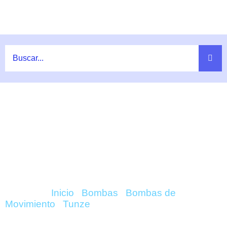
Ir
al
contenido
COMPRAR TURBELLE
NANOSTREAM 6095 – TUNZE
ONLINE
Inicio
/
Bombas
/
Bombas de
Movimiento
/
Tunze
/ Turbelle Nanostream 6095 –
Tunze