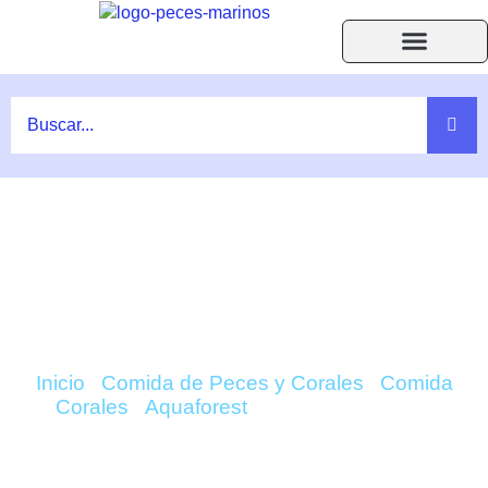
Ir
al
contenido
Acuarios Accesorios
Peces y Corales
Ayuda F.A.Q.
COMPRAR ZOA FOOD (30GR) –
AQUAFOREST ONLINE
Inicio
/
Comida de Peces y Corales
/
Comida
Corales
/
Aquaforest
/ Zoa Food (30gr) –
Aquaforest