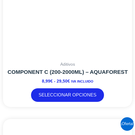
en
la
página
de
producto
Aditivos
COMPONENT C (200-2000ML) – AQUAFOREST
8,99
€
-
29,50
€
IVA INCLUIDO
SELECCIONAR OPCIONES
EL
EL
¡Oferta!
PRECIO
PRECIO
ORIGINAL
ACTUAL