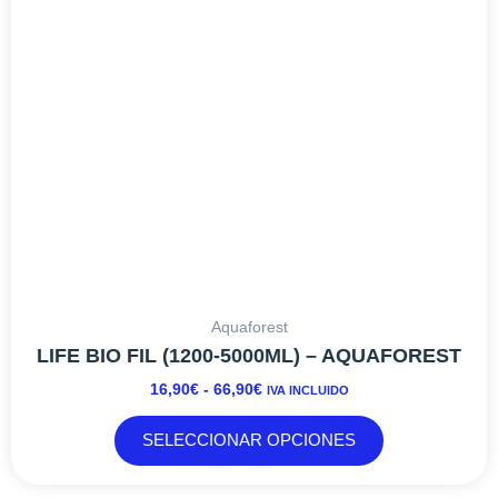
se
pueden
elegir
en
la
página
de
producto
Aquaforest
LIFE BIO FIL (1200-5000ML) – AQUAFOREST
16,90
€
-
66,90
€
IVA INCLUIDO
SELECCIONAR OPCIONES