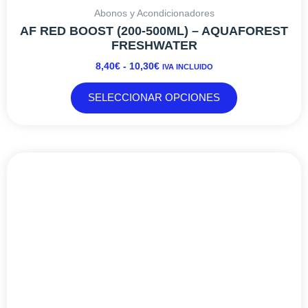
Abonos y Acondicionadores
AF RED BOOST (200-500ML) – AQUAFOREST
FRESHWATER
8,40
€
-
10,30
€
IVA INCLUIDO
SELECCIONAR OPCIONES
RANGO
Este
DE
producto
PRECIOS:
tiene
DESDE
múltiples
8,99€
variantes.
HASTA
Las
29,50€
opciones
se
pueden
elegir