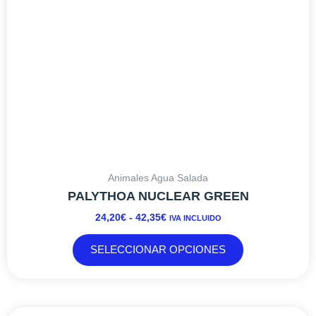
elegir
en
la
página
de
producto
Animales Agua Salada
PALYTHOA NUCLEAR GREEN
24,20
€
-
42,35
€
IVA INCLUIDO
SELECCIONAR OPCIONES