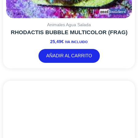
Animales Agua Salada
RHODACTIS BUBBLE MULTICOLOR (FRAG)
25,49
€
IVA INCLUIDO
AÑADIR AL CARRITO
RANGO
Este
DE
producto
PRECIOS:
tiene
DESDE
múltiples
24,20€
variantes.
HASTA
Las
42,35€
opciones
se
pueden