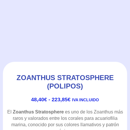
ZOANTHUS STRATOSPHERE
(POLIPOS)
RANGO
48,40
€
-
223,85
€
IVA INCLUIDO
DE
PRECIOS:
El
Zoanthus Stratosphere
es uno de los Zoanthus más
DESDE
raros y valorados entre los corales para acuariofilia
48,40€
marina, conocido por sus colores llamativos y patrón
HASTA