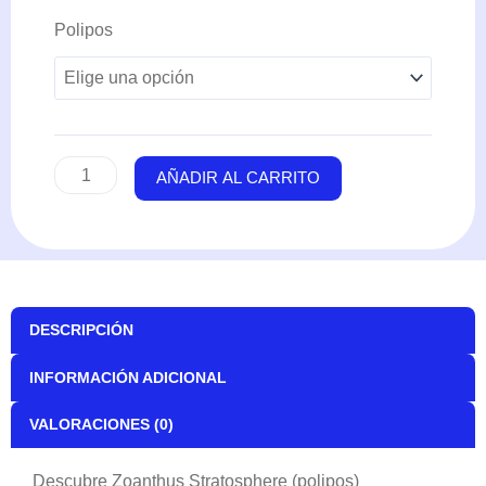
Zoanthus
Polipos
Stratosphere
(polipos)
cantidad
AÑADIR AL CARRITO
DESCRIPCIÓN
INFORMACIÓN ADICIONAL
VALORACIONES (0)
Descubre Zoanthus Stratosphere (polipos)