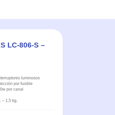
 LC-806-S –
nterruptores luminosos
ección por fusible
50w por canal
– 1,5 kg.