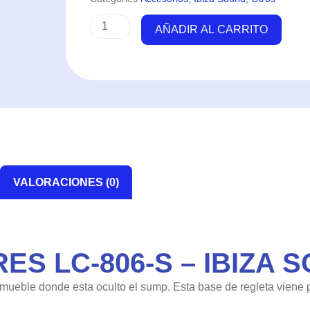
Panel
AÑADIR AL CARRITO
Interruptores
LC-
806-
S
–
IBIZA
SOUND
cantidad
VALORACIONES (0)
S LC-806-S – IBIZA 
o mueble donde esta oculto el sump. Esta base de regleta viene