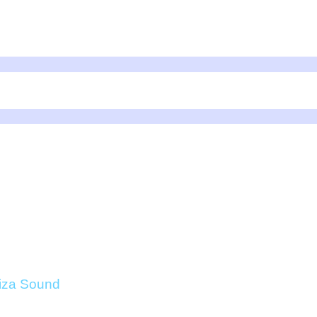
TERRUPTORES LC-806-
OUND ONLINE
biza Sound
/ Panel Interruptores LC-806-S – IBIZA