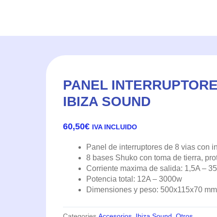
PANEL INTERRUPTORES
IBIZA SOUND
60,50
€
IVA INCLUIDO
Panel de interruptores de 8 vias con i
8 bases Shuko con toma de tierra, prot
Corriente maxima de salida: 1,5A – 3
Potencia total: 12A – 3000w
Dimensiones y peso: 500x115x70 mm. 
Categories
Accesorios
,
Ibiza Sound
,
Otros