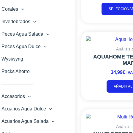
Corales
SELECCIONA
Invertebrados
Peces Agua Salada
Peces Agua Dulce
Análisis
AQUAHOME TE
Wysiwyng
MA
Packs Ahorro
34,99
€
IVA
——————–
AÑADIR AL
Accesorios
Acuarios Agua Dulce
Acuarios Agua Salada
Análisis