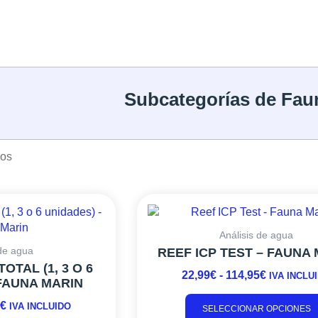
Subcategorías de Fau
dos
Este
RANGO
RANGO
producto
DE
DE
tiene
PRECIOS:
PRECIOS
Análisis de agua
múltiples
 de agua
REEF ICP TEST – FAUNA
DESDE
DESDE
variantes.
OTAL (1, 3 O 6
37,01€
22,99€
22,99
€
-
114,95
€
IVA INCLU
Las
 FAUNA MARIN
HASTA
HASTA
opciones
181,50€
114,95€
0
€
IVA INCLUIDO
se
SELECCIONAR OPCIONES