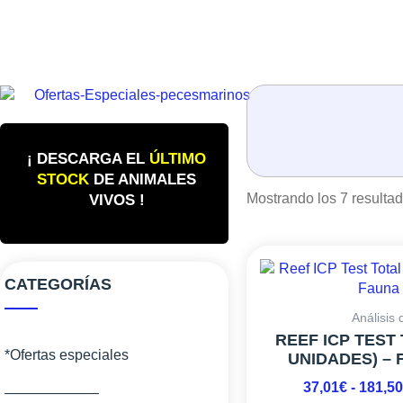
¡ DESCARGA EL
ÚLTIMO
STOCK
DE ANIMALES
Mostrando los 7 resulta
VIVOS !
CATEGORÍAS
Análisis
REEF ICP TEST T
*Ofertas especiales
UNIDADES) –
37,01
€
-
181,5
——————–