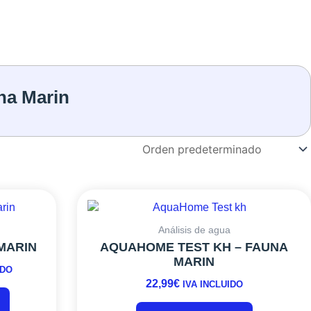
na Marin
Este
producto
tiene
:
Análisis de agua
múltiples
 MARIN
AQUAHOME TEST KH – FAUNA
variantes.
MARIN
IDO
Las
22,99
€
IVA INCLUIDO
opciones
se