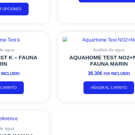
pueden
R OPCIONES
elegir
en
la
página
de
producto
 de agua
Análisis de agua
ST K – FAUNA
AQUAHOME TEST NO2+N
RIN
FAUNA MARIN
36,30
€
 INCLUIDO
IVA INCLUIDO
 CARRITO
AÑADIR AL CARRITO
 de agua