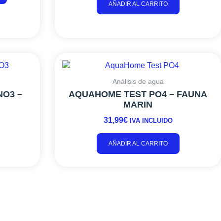
AÑADIR AL CARRITO
pueden
elegir
en
la
página
de
producto
Análisis de agua
O3 –
AQUAHOME TEST PO4 – FAUNA
MARIN
31,99
€
IVA INCLUIDO
AÑADIR AL CARRITO