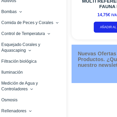
MULTI REFEREN
Aditivos
FAUNA
Bombas
14,75
€
IVA
Comida de Peces y Corales
AÑADIR AL
Control de Temperatura
Esquejado Corales y
Aquascaping
Nuevas Ofertas
Productos. ¿Qu
Filtración biológica
nuestro newslet
Iluminación
Medición de Agua y
Controladores
Osmosis
Rellenadores