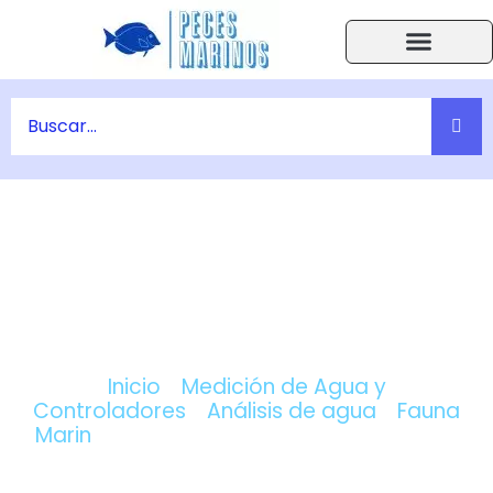
Ir
al
contenido
Acuarios Accesorios
Peces y Corales
Ayuda F.A.Q.
COMPRAR AQUAHOME TEST KH –
FAUNA MARIN ONLINE
Inicio
/
Medición de Agua y
Controladores
/
Análisis de agua
/
Fauna
Marin
/ AquaHome Test KH – Fauna Marin