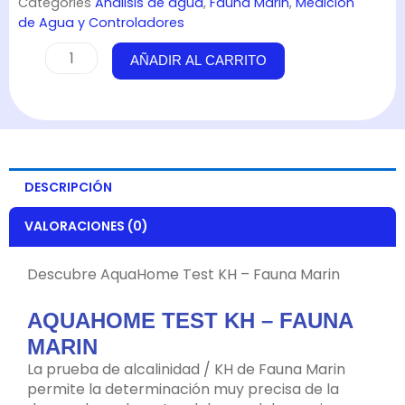
Categories
Análisis de agua
,
Fauna Marin
,
Medición
de Agua y Controladores
AquaHome
AÑADIR AL CARRITO
Test
KH
-
Fauna
Marin
cantidad
DESCRIPCIÓN
VALORACIONES (0)
Descubre AquaHome Test KH – Fauna Marin
AQUAHOME TEST KH – FAUNA
MARIN
La prueba de alcalinidad / KH de Fauna Marin
permite la determinación muy precisa de la