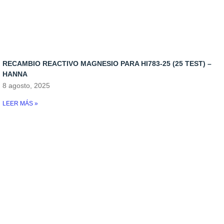
Iluminacion
Osmosis
Rellenadores
RECAMBIO REACTIVO MAGNESIO PARA HI783-25 (25 TEST) –
Skymers y reactores
HANNA
8 agosto, 2025
LEER MÁS »