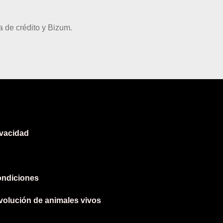
 de crédito y Bizum.
ivacidad
ondiciones
evolución de animales vivos