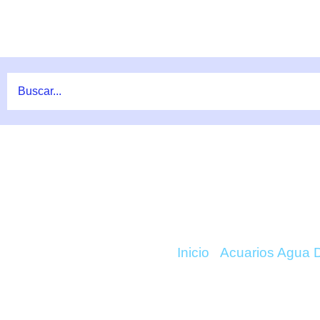
Ir
al
contenido
COMPRAR ACTIVE
Inicio
/
Acuarios Agua 