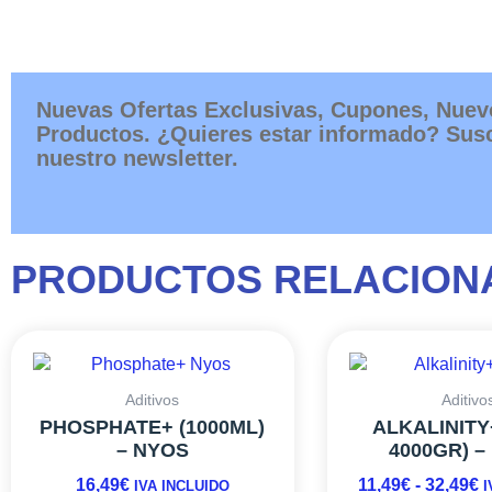
Nuevas Ofertas Exclusivas, Cupones, Nuev
Productos. ¿Quieres estar informado? Susc
nuestro newsletter.
PRODUCTOS RELACION
R
D
P
Aditivos
Aditivo
D
PHOSPHATE+ (1000ML)
ALKALINITY+
1
– NYOS
4000GR) –
H
16,49
€
11,49
€
-
32,49
€
IVA INCLUIDO
I