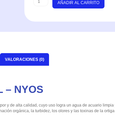
AÑADIR AL CARRITO
Carb
1000ml
-
Nyos
cantidad
VALORACIONES (0)
L – NYOS
or y de alta calidad, cuyo uso logra un agua de acuario limpia y
ación orgánica, la turbidez, los olores y las toxinas de la orti