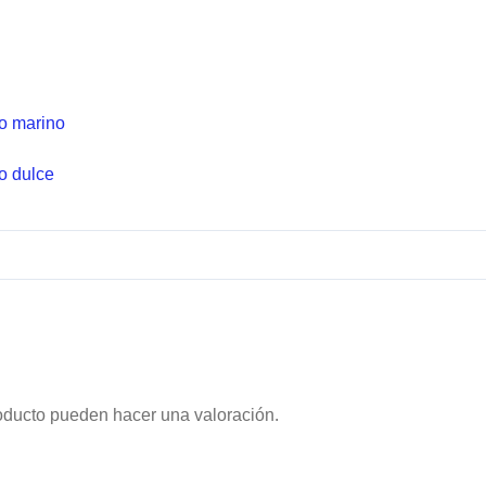
io marino
io dulce
oducto pueden hacer una valoración.