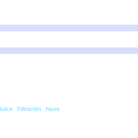
 CARB 1000ML – NYOS
Dulce
/
Filtración
/
Nyos
/ Active Carb 1000ml – Nyos