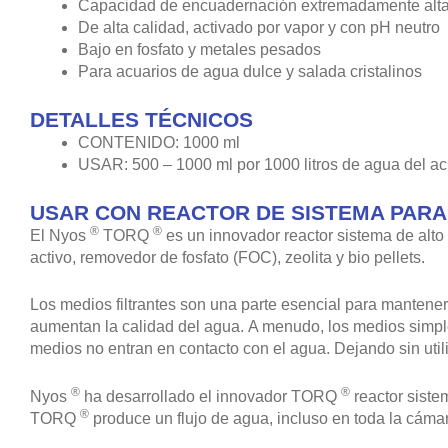
Capacidad de encuadernación extremadamente alt
De alta calidad, activado por vapor y con pH neutro
Bajo en fosfato y metales pesados
Para acuarios de agua dulce y salada cristalinos
DETALLES TÉCNICOS
CONTENIDO: 1000 ml
USAR: 500 – 1000 ml por 1000 litros de agua del ac
USAR CON REACTOR DE SISTEMA PARA
®
®
El Nyos
TORQ
es un innovador reactor sistema de alto 
activo, removedor de fosfato (FOC), zeolita y bio pellets.
Los medios filtrantes son una parte esencial para mantene
aumentan la calidad del agua. A menudo, los medios simple
medios no entran en contacto con el agua. Dejando sin util
®
®
Nyos
ha desarrollado el innovador TORQ
reactor siste
®
TORQ
produce un flujo de agua, incluso en toda la cámar