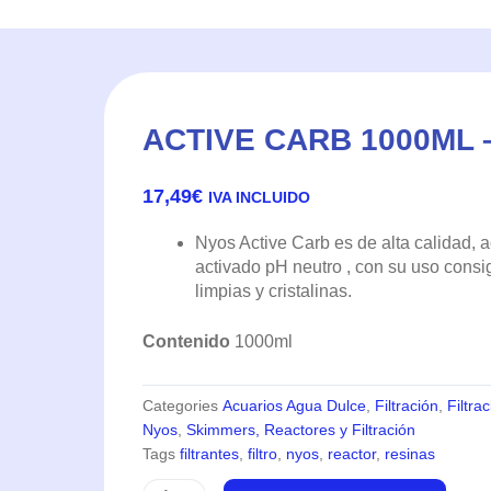
ACTIVE CARB 1000ML 
17,49
€
IVA INCLUIDO
Nyos Active Carb es de alta calidad, a
activado pH neutro , con su uso cons
limpias y cristalinas.
Contenido
1000ml
Categories
Acuarios Agua Dulce
,
Filtración
,
Filtra
Nyos
,
Skimmers, Reactores y Filtración
Tags
filtrantes
,
filtro
,
nyos
,
reactor
,
resinas
Active