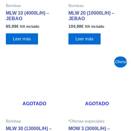
Bombas
Bombas
MLW 10 (4000L/H) –
MLW 20 (10000L/H) –
JEBAO
JEBAO
85,99
€
104,98
€
IVA incluido
IVA incluido
Leer más
Leer más
El
El
¡Oferta!
precio
precio
original
actual
era:
es:
74,99€.
66,55€.
AGOTADO
AGOTADO
Bombas
*Ofertas especiales
MLW 30 (13000L/H) –
MOW 3 (3000L/H) –