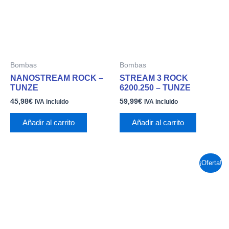
Bombas
Bombas
NANOSTREAM ROCK –
STREAM 3 ROCK
TUNZE
6200.250 – TUNZE
45,98
€
59,99
€
IVA incluido
IVA incluido
Añadir al carrito
Añadir al carrito
El
El
¡Oferta!
precio
precio
original
actual
era:
es:
78,99€.
66,55€.