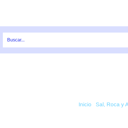
Ir
al
contenido
COMPRAR NANOST
Inicio
/
Sal, Roca y 