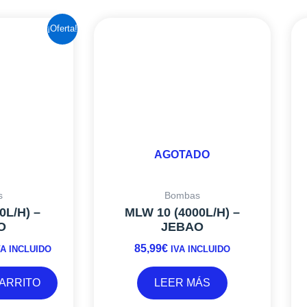
L
¡Oferta!
RECIO
AL
CTUAL
S:
,65€.
AGOTADO
s
Bombas
0L/H) –
MLW 10 (4000L/H) –
O
JEBAO
85,99
€
VA INCLUIDO
IVA INCLUIDO
CARRITO
LEER MÁS