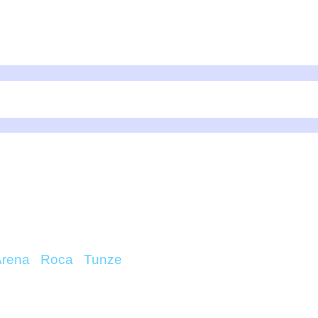
REAM ROCK – TUNZE
Arena
/
Roca
/
Tunze
/ Nanostream Rock – Tunze