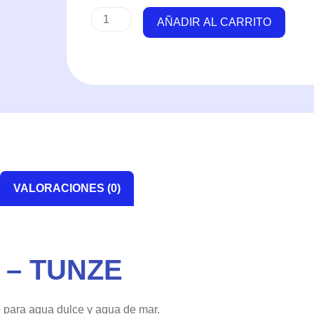
Nanostream
AÑADIR AL CARRITO
Rock
-
Tunze
cantidad
VALORACIONES (0)
– TUNZE
 para agua dulce y agua de mar.