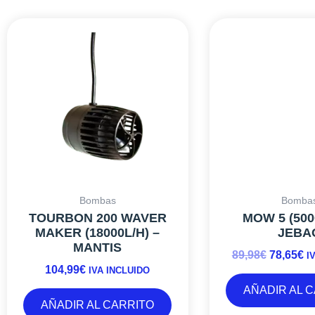
EL
E
PRECIO
P
ORIGIN
A
ERA:
E
89,98€.
78
Bombas
Bomba
TOURBON 200 WAVER
MOW 5 (500
MAKER (18000L/H) –
JEBA
MANTIS
89,98
€
78,65
€
I
104,99
€
IVA INCLUIDO
AÑADIR AL 
AÑADIR AL CARRITO