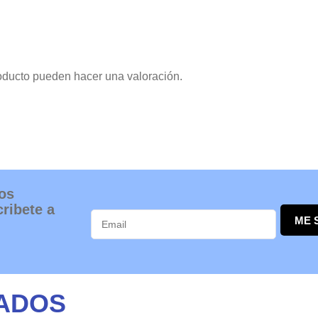
oducto pueden hacer una valoración.
os
ribete a
ME 
ADOS