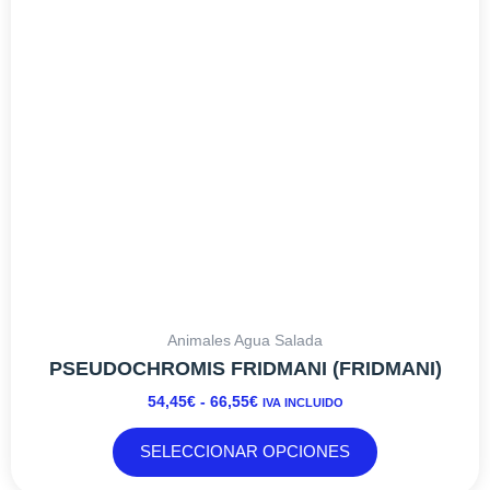
66,55€
opciones
se
pueden
elegir
en
la
página
de
producto
Animales Agua Salada
PSEUDOCHROMIS FRIDMANI (FRIDMANI)
54,45
€
-
66,55
€
IVA INCLUIDO
SELECCIONAR OPCIONES