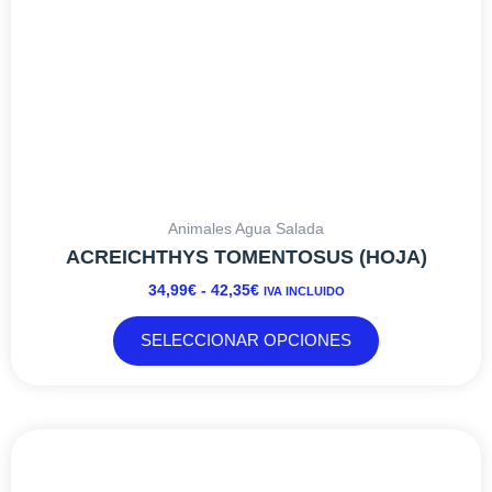
la
página
de
producto
Animales Agua Salada
ACREICHTHYS TOMENTOSUS (HOJA)
34,99
€
-
42,35
€
IVA INCLUIDO
SELECCIONAR OPCIONES
Este
producto
tiene