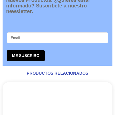
informado? Suscribete a nuestro
newsletter.
ME SUSCRIBO
PRODUCTOS RELACIONADOS
RANGO
Este
DE
producto
PRECIOS:
tiene
DESDE
múltiples
54,45€
variantes.
HASTA
Las