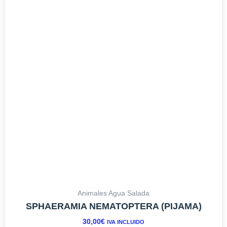
múltiples
variantes.
Las
opciones
se
pueden
elegir
en
la
página
de
producto
Animales Agua Salada
SPHAERAMIA NEMATOPTERA (PIJAMA)
30,00
€
IVA INCLUIDO