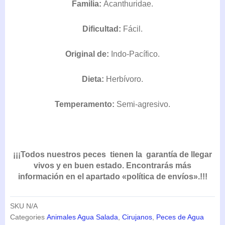
Familia:
Acanthuridae.
DESDE
50,00€
Dificultad:
HASTA
Fácil.
85,99€
Original de:
Indo-Pacífico.
Dieta:
Herbívoro.
Temperamento:
Semi-agresivo.
¡¡¡Todos nuestros peces tienen la garantía de llegar
vivos y en buen estado. Encontrarás más
información en el apartado «política de envíos».!!!
SKU
N/A
Categories
Animales Agua Salada
,
Cirujanos
,
Peces de Agua