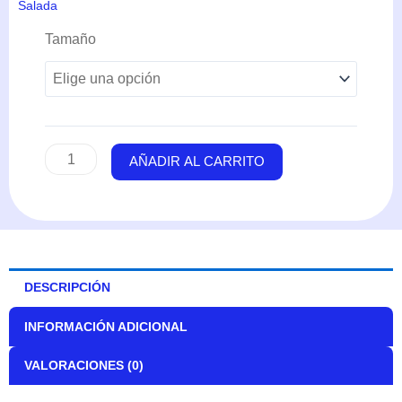
Salada
Acanthurus
Tamaño
Blochii
(Bloch)
cantidad
AÑADIR AL CARRITO
DESCRIPCIÓN
INFORMACIÓN ADICIONAL
VALORACIONES (0)