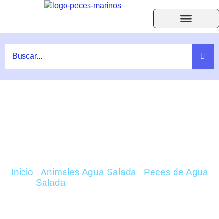
Ir
al
contenido
Acuarios Accesorios
Peces y Corales
Ayuda F.A.Q.
COMPRAR ACANTHURUS BLOCHII
(BLOCH) ONLINE
Inicio
/
Animales Agua Salada
/
Peces de Agua
Salada
/ Acanthurus Blochii (Bloch)