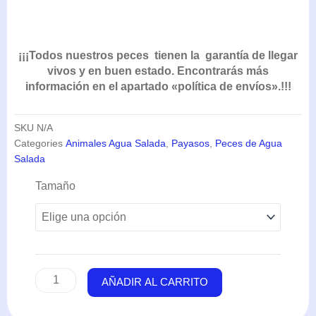
¡¡¡Todos nuestros peces tienen la garantía de llegar
vivos y en buen estado. Encontrarás más
información en el apartado «política de envíos».!!!
SKU
N/A
Categories
Animales Agua Salada
,
Payasos
,
Peces de Agua
Salada
Amphiprion
Tamaño
Ocellaris
(Payaso)
cantidad
AÑADIR AL CARRITO