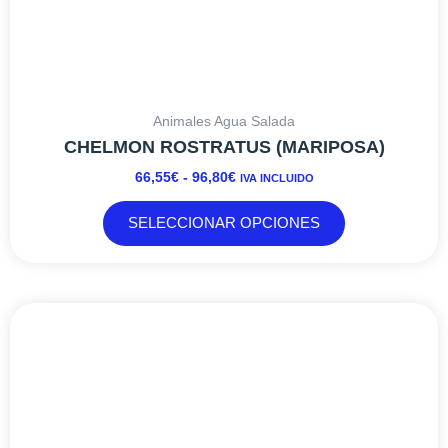
Animales Agua Salada
CHELMON ROSTRATUS (MARIPOSA)
66,55
€
-
96,80
€
IVA INCLUIDO
SELECCIONAR OPCIONES
RANGO
Este
DE
producto
PRECIOS:
tiene
DESDE
múltiples
34,99€
variantes.
HASTA
Las
42,35€
opciones