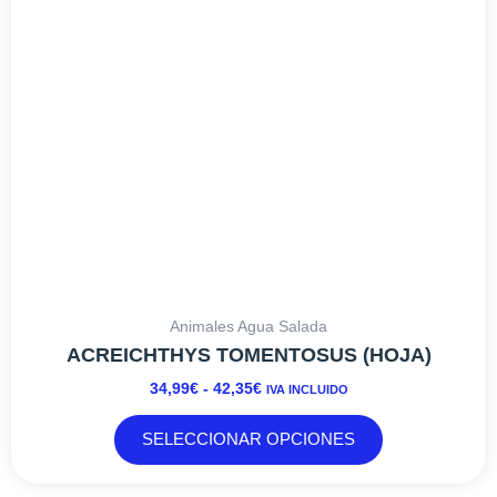
se
pueden
elegir
en
la
página
de
producto
Animales Agua Salada
ACREICHTHYS TOMENTOSUS (HOJA)
34,99
€
-
42,35
€
IVA INCLUIDO
SELECCIONAR OPCIONES