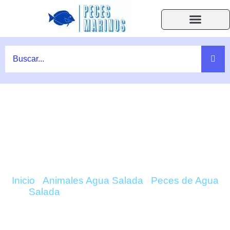
Ir
al
contenido
Acuarios Accesorios
Peces y Corales
Ayuda F.A.Q.
COMPRAR AMPHIPRION OCELLARIS
(PAYASO) ONLINE
Inicio
/
Animales Agua Salada
/
Peces de Agua
Salada
/ Amphiprion Ocellaris (Payaso)