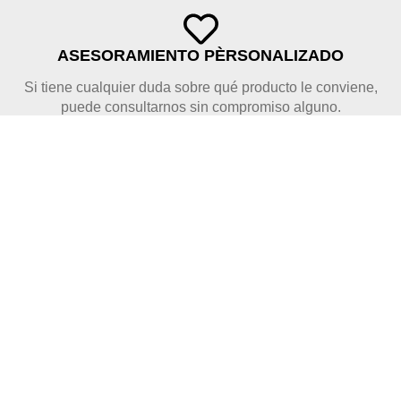
ASESORAMIENTO PÈRSONALIZADO
Si tiene cualquier duda sobre qué producto le conviene,
puede consultarnos sin compromiso alguno.
PAGO SEGURO
Disponemos de pago seguro con tarjeta de crédito y Bizum.
PECES MARINOS
Pecesmarinos.es nace para ofrecerte toda la información
necesaria sobre el cuidado de tus peces marinos. Además