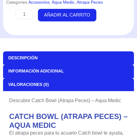
Categories
Accesorios
,
Aqua Medic
,
Atrapa Peces
Catch
AÑADIR AL CARRITO
Bowl
(Atrapa
Peces)
-
Aqua
Medic
DESCRIPCIÓN
cantidad
INFORMACIÓN ADICIONAL
VALORACIONES (0)
Descubre Catch Bowl (Atrapa Peces) – Aqua Medic
CATCH BOWL (ATRAPA PECES) –
AQUA MEDIC
El atrapa peces para tu acuario Catch bowl te ayuda,