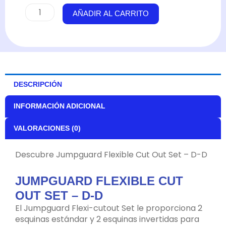
Jumpguard
AÑADIR AL CARRITO
Flexible
Cut
Out
Set
-
D-
DESCRIPCIÓN
D
cantidad
INFORMACIÓN ADICIONAL
VALORACIONES (0)
Descubre Jumpguard Flexible Cut Out Set – D-D
JUMPGUARD FLEXIBLE CUT
OUT SET – D-D
El Jumpguard Flexi-cutout Set le proporciona 2
esquinas estándar y 2 esquinas invertidas para